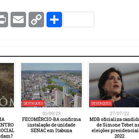
kedIn
Print
Email
Copy
Compartilhar
Link
DESTAQUES
DESTAQUES
01/09/23
27/07/22
MA
FECOMÉRCIO-BA confirma
MDB oficializa candid
CENTRO
instalação de unidade
de Simone Tebet n
SOCIAL
SENAC em Itabuna
eleições presidenciai
ndam?
2022