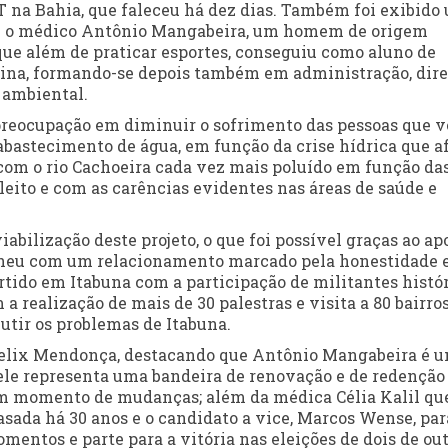
T na Bahia, que faleceu há dez dias. Também foi exibido
bre o médico Antônio Mangabeira, um homem de origem
que além de praticar esportes, conseguiu como aluno de
cina, formando-se depois também em administração, dire
 ambiental.
preocupação em diminuir o sofrimento das pessoas que 
bastecimento de água, em função da crise hídrica que a
com o rio Cachoeira cada vez mais poluído em função da
leito e com as carências evidentes nas áreas de saúde e
abilização deste projeto, o que foi possível graças ao ap
olheu com um relacionamento marcado pela honestidade 
artido em Itabuna com a participação de militantes histó
a realização de mais de 30 palestras e visita a 80 bairros
utir os problemas de Itabuna.
Felix Mendonça, destacando que Antônio Mangabeira é 
 ele representa uma bandeira de renovação e de redenção
 um momento de mudanças; além da médica Célia Kalil qu
sada há 30 anos e o candidato a vice, Marcos Wense, par
ntos e parte para a vitória nas eleições de dois de out