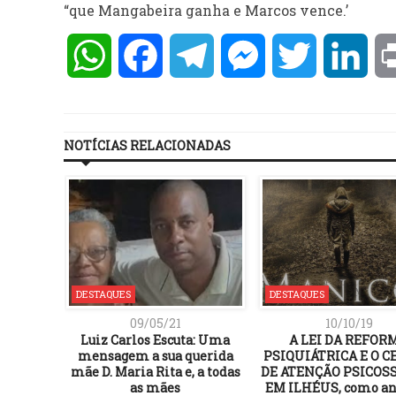
“que Mangabeira ganha e Marcos vence.’
WhatsApp
Facebook
Telegram
Messenger
Twitter
Lin
NOTÍCIAS RELACIONADAS
DESTAQUES
DESTAQUES
09/05/21
10/10/19
envia PF
Luiz Carlos Escuta: Uma
A LEI DA REFOR
vestigar
mensagem a sua querida
PSIQUIÁTRICA E O 
os
mãe D. Maria Rita e, a todas
DE ATENÇÃO PSICOS
as mães
EM ILHÉUS, como a