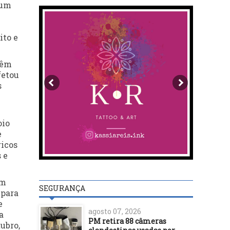
 um
ito e
vêm
fetou
s
oio
e
ricos
 e
um
SEGURANÇA
 para
e
agosto 07, 2026
a
PM retira 88 câmeras
ubro,