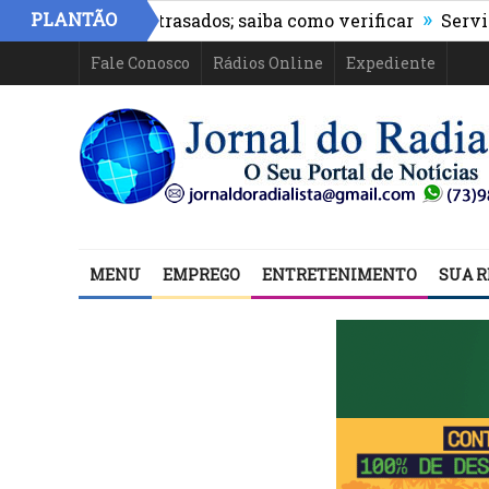
»
PLANTÃO
depósitos atrasados; saiba como verificar
Serviços Urb
Fale Conosco
Rádios Online
Expediente
MENU
EMPREGO
ENTRETENIMENTO
SUA R