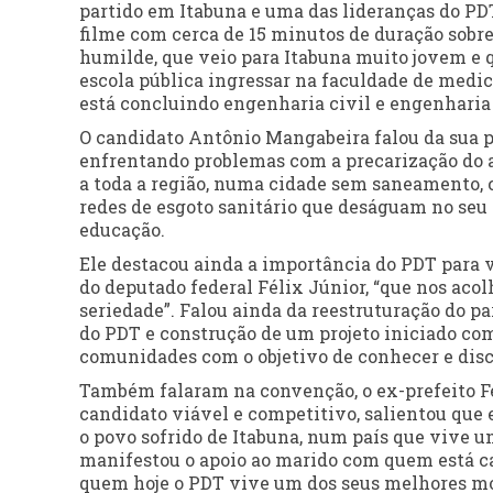
partido em Itabuna e uma das lideranças do PD
filme com cerca de 15 minutos de duração so
humilde, que veio para Itabuna muito jovem e 
escola pública ingressar na faculdade de medi
está concluindo engenharia civil e engenharia
O candidato Antônio Mangabeira falou da sua 
enfrentando problemas com a precarização do a
a toda a região, numa cidade sem saneamento, 
redes de esgoto sanitário que deságuam no seu 
educação.
Ele destacou ainda a importância do PDT para vi
do deputado federal Félix Júnior, “que nos ac
seriedade”. Falou ainda da reestruturação do p
do PDT e construção de um projeto iniciado com 
comunidades com o objetivo de conhecer e disc
Também falaram na convenção, o ex-prefeito 
candidato viável e competitivo, salientou que
o povo sofrido de Itabuna, num país que vive
manifestou o apoio ao marido com quem está ca
quem hoje o PDT vive um dos seus melhores mome