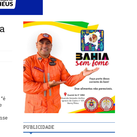
a
 “é
e
nse
PUBLICIDADE