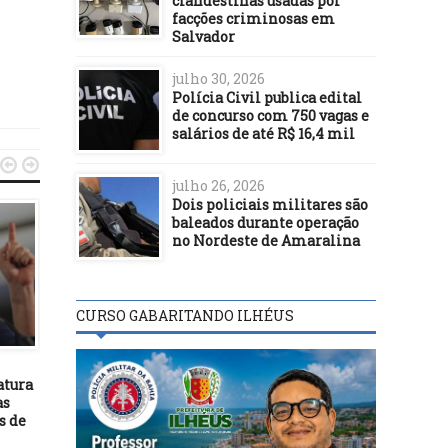
clandestinas usadas por
facções criminosas em
Salvador
julho 30, 2026
Polícia Civil publica edital
de concurso com 750 vagas e
salários de até R$ 16,4 mil


julho 26, 2026
Dois policiais militares são
baleados durante operação
no Nordeste de Amaralina
CURSO GABARITANDO ILHÉUS
DESTAQUES
DESTAQUES
09/02/23
01/05/17
atura
Soane Galvão é eleita
Ministro da Justiça envi
as
presidente da Comissão dos
ao Maranhão para invest
s de
Direitos da Mulher da
ataque a índios
Assembleia Legislativa da