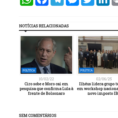
NOTÍCIAS RELACIONADAS
POLÍTICA
POLÍTICA
10/02/22
02/06/25
Ciro sobe e Moro cai em
Ilhéus lidera grupo t
pesquisa que confirma Lula à
em workshop naciona
frente de Bolsonaro
novo imposto I
SEM COMENTÁRIOS