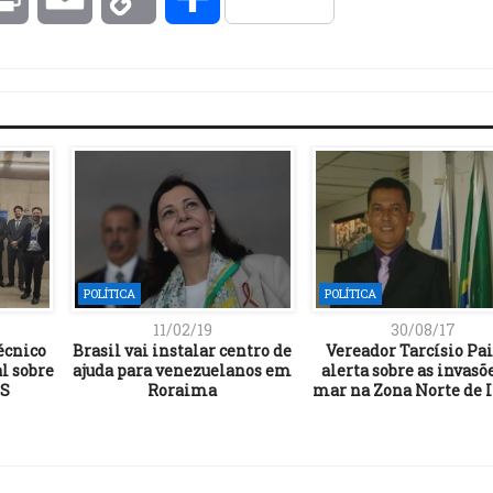
Link
POLÍTICA
POLÍTICA
11/02/19
30/08/17
écnico
Brasil vai instalar centro de
Vereador Tarcísio Pa
l sobre
ajuda para venezuelanos em
alerta sobre as invasõ
BS
Roraima
mar na Zona Norte de 