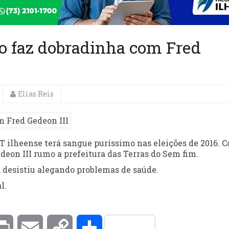
o faz dobradinha com Fred
Elias Reis
DT ilheense terá sangue puríssimo nas eleições de 2016. 
eon III rumo a prefeitura das Terras do Sem fim.
 desistiu alegando problemas de saúde.
l.
kedIn
Print
Email
Copy
Compartilhar