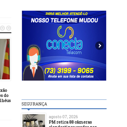


POLÍTICA
POLÍTICA
06/01/21
26/06/20
PARTIDO EM DECLÍNIO: Ex-
ixão
Votação do PL das fake 
vereador e ex-presidente do
es do
fica para a próxima se
Colo Colo, Raimundo Borges,
Ilhéus
encaminha sua desfiliação
SEGURANÇA
do PP.
agosto 07, 2026
PM retira 88 câmeras