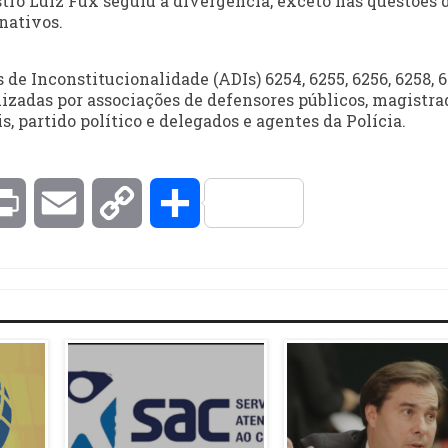
stro Luiz Fux seguiu a divergência, exceto nas questões 
nativos.
e Inconstitucionalidade (ADIs) 6254, 6255, 6256, 6258, 6
ajuizadas por associações de defensores públicos, magistra
, partido político e delegados e agentes da Polícia.
kedIn
Print
Email
Copy
Compartilhar
Link