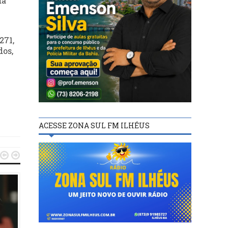
da
271,
dos,
ACESSE ZONA SUL FM ILHÉUS

