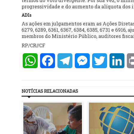
termos do voto divergente. Por sua vez, o mini
progressividade e do aumento da alíquota dos i
ADIs
As ações em julgamentos eram as Ações Diretas d
6279, 6289, 6361, 6367, 6384, 6385, 6731 e 6916, 
membros do Ministério Público, auditores fiscais
RP/CR//CF
WhatsApp
Facebook
Telegram
Messenger
Twitter
Lin
NOTÍCIAS RELACIONADAS