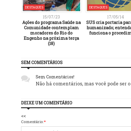
DESTAQUES
DESTAQUES
15/07/23
17/05/14
iscutir
Ações do programa Saúde na
SUS cria portaria par
ão de ex-
Comunidade contemplam
humanizado; entend
el
moradores do Rio do
funciona o procedi
Engenho na próxima terça
(18)
SEM COMENTÁRIOS
Sem Comentários!
Não há comentários, mas você pode ser o
DEIXE UM COMENTÁRIO
<<
Comentário:
*