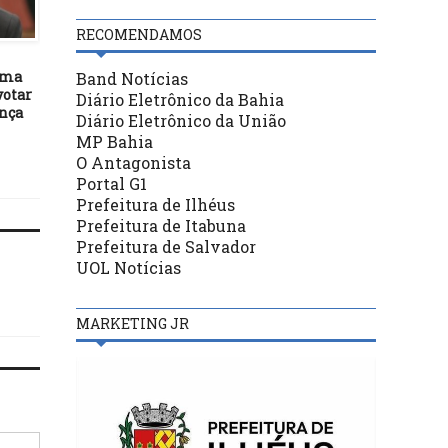
DESTAQUES
DESTAQUES
RECOMENDAMOS
03/05/23
12/09/17
uma
Mário Alexandre dialoga
PMDB baiano quer discu
Band Notícias
votar
sobre melhorias na Educação
novo rumo após prisão de
Diário Eletrônico da Bahia
ança
em parceria com o Governo
ministro Geddel
Diário Eletrônico da União
do Estado
MP Bahia
O Antagonista
Portal G1
Prefeitura de Ilhéus
Prefeitura de Itabuna
Prefeitura de Salvador
UOL Notícias
MARKETING JR