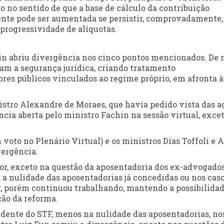
o no sentido de que a base de cálculo da contribuição
ente pode ser aumentada se persistir, comprovadamente,
progressividade de alíquotas.
hin abriu divergência nos cinco pontos mencionados. De
ram a segurança jurídica, criando tratamento
ores públicos vinculados ao regime próprio, em afronta à
nistro Alexandre de Moraes, que havia pedido vista das a
cia aberta pelo ministro Fachin na sessão virtual, exce
voto no Plenário Virtual) e os ministros Dias Toffoli e 
ergência.
or, exceto na questão da aposentadoria dos ex-advogado
 a nulidade das aposentadorias já concedidas ou nos cas
r, porém continuou trabalhando, mantendo a possibilida
ção da reforma.
ente do STF, menos na nulidade das aposentadorias, no