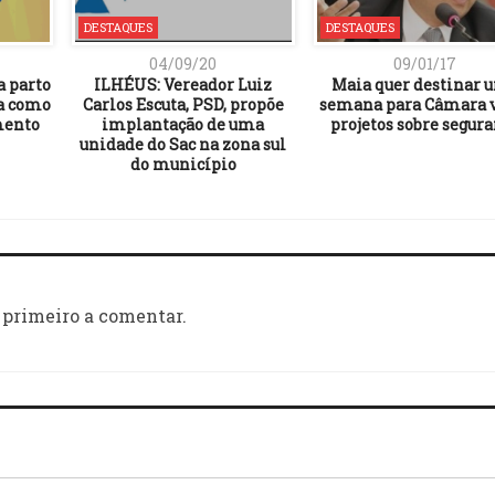
DESTAQUES
DESTAQUES
04/09/20
09/01/17
a parto
ILHÉUS: Vereador Luiz
Maia quer destinar 
a como
Carlos Escuta, PSD, propõe
semana para Câmara 
mento
implantação de uma
projetos sobre segur
unidade do Sac na zona sul
do município
 primeiro a comentar.