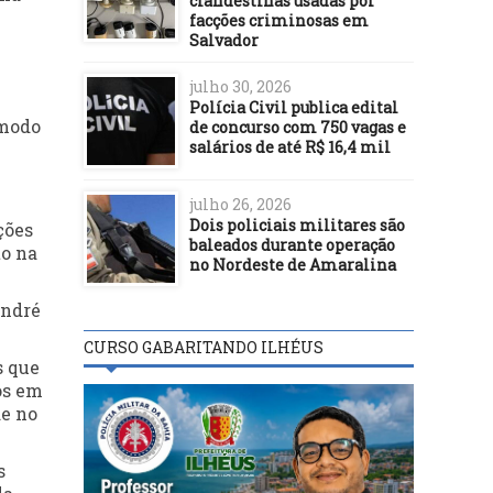
clandestinas usadas por
facções criminosas em
Salvador
julho 30, 2026
Polícia Civil publica edital
 modo
de concurso com 750 vagas e
salários de até R$ 16,4 mil
julho 26, 2026
Dois policiais militares são
ções
baleados durante operação
to na
no Nordeste de Amaralina
André
CURSO GABARITANDO ILHÉUS
s que
os em
de no
s