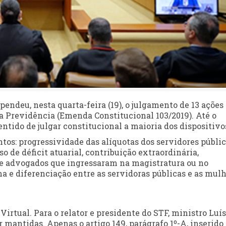
endeu, nesta quarta-feira (19), o julgamento de 13 ações
 Previdência (Emenda Constitucional 103/2019). Até o
ntido de julgar constitucional a maioria dos dispositivo
os: progressividade das alíquotas dos servidores públic
o de déficit atuarial, contribuição extraordinária,
de advogados que ingressaram na magistratura ou no
ma e diferenciação entre as servidoras públicas e as mul
irtual. Para o relator e presidente do STF, ministro Luís
 mantidas. Apenas o artigo 149, parágrafo 1º-A, inserido