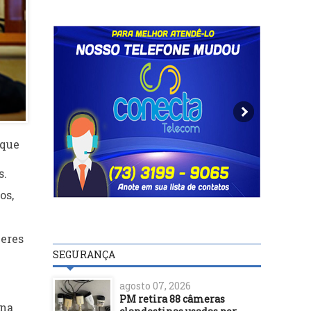
 que
s.
os,
heres
SEGURANÇA
agosto 07, 2026
PM retira 88 câmeras
 na