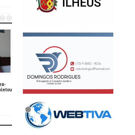


ILHÉUS
ILHÉUS
07/01/20
11/03/26
ex-
Obra de esgotamento
*PARABÉNS MARÃO! 11
pletou
sanitário da Embasa na zona
março, aniversário do 
sul de Ilhéus chega a sua fase
Prefeito de Ilhéus Már
final
Alexandre*