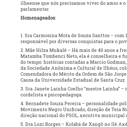
ilheense que nós precisamos viver do amor e o 
parlamentar.
Homenageados
:
1. Sra Carmosina Mota de Souza Santtos – com 10
responsável por diversas conquistas para o pov
2. Mãe Hilza Mukalê – Há mais de 40 anos a fren
Matamba Tombenci Neto, ela é conselheira e fun
do tempo: histórias contadas a Marcio Godman,
da Sociedade Anônima e Cultural de Ilhéus, col
Comendadora do Mérito da Ordem de São Jorge d
Causa da Universidade Estadual de Santa Cruz.
3. Sra Janete Lainha Coelho “mestre Lainha” – r
cordelista e psicopedagoga.
4. Bernadete Souza Pereira – personalidade pol
Movimento Negro Unificado, direção de Teia Na
direção nacional do PSOL, xecutiva municipal d
5. Dra Luzi Borges – Kolabá de Xangô no Ilé Ax