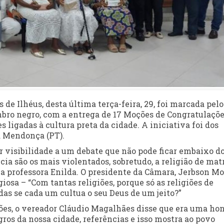
de Ilhéus, desta última terça-feira, 29, foi marcada pelo
bro negro, com a entrega de 17 Moções de Congratulaçõ
 ligadas à cultura preta da cidade. A iniciativa foi dos
a Mendonça (PT).
r visibilidade a um debate que não pode ficar embaixo d
cia são os mais violentados, sobretudo, a religião de mat
u a professora Enilda. O presidente da Câmara, Jerbson M
iosa – “Com tantas religiões, porque só as religiões de
as se cada um cultua o seu Deus de um jeito?”
es, o vereador Cláudio Magalhães disse que era uma ho
os da nossa cidade, referências e isso mostra ao povo