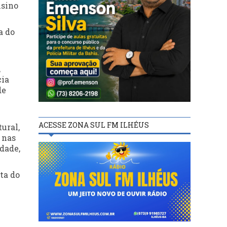
nsino
a do
,
cia
de
ACESSE ZONA SUL FM ILHÉUS
tural,
 nas
dade,
ta do