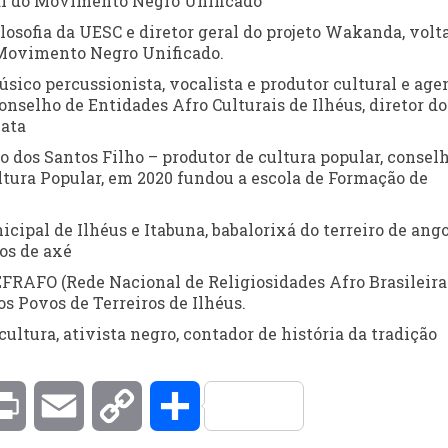
pal do Movimento Negro Unificado
ilosofia da UESC e diretor geral do projeto Wakanda, volt
 Movimento Negro Unificado.
sico percussionista, vocalista e produtor cultural e age
nselho de Entidades Afro Culturais de Ilhéus, diretor do
nata
to dos Santos Filho – produtor de cultura popular, consel
ultura Popular, em 2020 fundou a escola de Formação de
cipal de Ilhéus e Itabuna, babalorixá do terreiro de ang
os de axé
FRAFO (Rede Nacional de Religiosidades Afro Brasileira
s Povos de Terreiros de Ilhéus.
cultura, ativista negro, contador de história da tradição
kedIn
Print
Email
Copy
Compartilhar