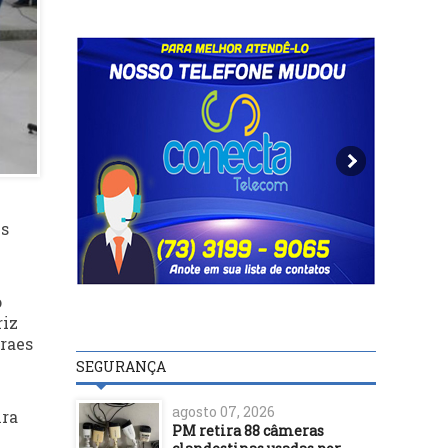
es
o
riz
oraes
SEGURANÇA
agosto 07, 2026
nra
PM retira 88 câmeras