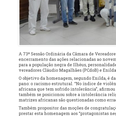
A 73ª Sessão Ordinária da Câmara de Vereadores 
encerramento das ações relacionadas ao novem
para a população negra de Ilhéus, personalidades
vereadores Cláudio Magalhães (PCdoB) e Enild
O objetivo da homenagem, segundo Enilda, é da
pano: o racismo estrutural. “No índice de violên
africana que tem sofrido intolerância”, afirmo
também se posicionou sobre a intolerância relig
matrizes africanas são questionadas como errad
Também propositor das moções de congratulaçõ
prestar esta homenagem aos “protagonistas negr