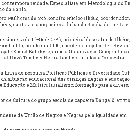
e contemporaneidade, Especialista em Metodologia do E
do da Bahia.
dora Mulheres de axé Renafro Núcleo Ilhéus, coordenador
lhéus, cantora e compositora da banda Samba de Treita e
ussionista do Lê-Guê-DePá, primeiro bloco afro de Ilhéus
ambadila, criado em 1990, coordena projetos de relevân
rojeto Social Batukerê, criou a Organização Gongombira 
morial Unzó Tombeci Neto e também fundou a Orquestra
na linha de pesquisa Políticas Públicas e Diversidade Cul
e da situação educacional das crianças negras e educação
e Educação e Multiculturalismo: formação para a diversi
or de Cultura do grupo escola de capoeira Bangalô, ativis
sidente da União de Negros e Negras pela Igualdade em