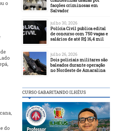
clandestinas usadas por
ou o
facções criminosas em
Salvador
julho 30, 2026
Polícia Civil publica edital
de concurso com 750 vagas e
e
salários de até R$ 16,4 mil
 de
julho 26, 2026
 Lado
Dois policiais militares são
epá,
baleados durante operação
no Nordeste de Amaralina
CURSO GABARITANDO ILHÉUS
cana,
de do