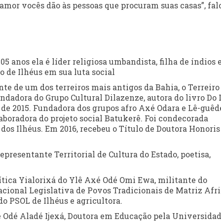
amor vocês dão às pessoas que procuram suas casas”, fal
5 anos ela é líder religiosa umbandista, filha de índios 
o de Ilhéus em sua luta social
te de um dos terreiros mais antigos da Bahia, o Terreiro
dadora do Grupo Cultural Dilazenze, autora do livro Do
 de 2015. Fundadora dos grupos afro Axé Odara e Lê-guêd
aboradora do projeto social Batukerê. Foi condecorada
os Ilhéus. Em 2016, recebeu o Título de Doutora Honoris
epresentante Territorial de Cultura do Estado, poetisa,
ítica Yialorixá do Ylê Axé Odé Omi Ewa, militante do
cional Legislativa de Povos Tradicionais de Matriz Afri
o PSOL de Ilhéus e agricultora.
é Odé Aladé Ijexá, Doutora em Educação pela Universida