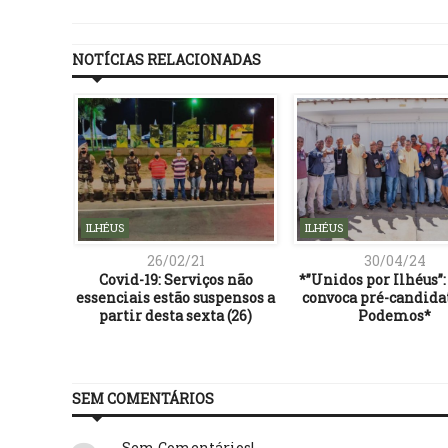
NOTÍCIAS RELACIONADAS
ILHÉUS
ILHÉUS
26/02/21
30/04/24
 11 de
Covid-19: Serviços não
*”Unidos por Ilhéus”:
 do Ex-
essenciais estão suspensos a
convoca pré-candida
 Mário
partir desta sexta (26)
Podemos*
SEM COMENTÁRIOS
Sem Comentários!