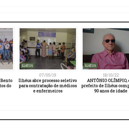
Link
ILHÉUS
ILHÉUS
07/05/19
18/10/22
 Bento
Ilhéus abre processo seletivo
ANTÔNIO OLÍMPIO, 
tos do
para contratação de médicos
prefeito de Ilhéus com
e enfermeiros
90 anos de idade