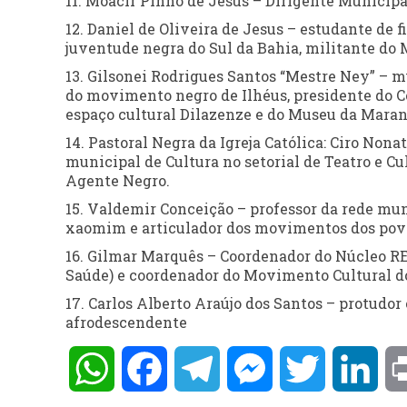
11. Moacir Pinho de Jesus – Dirigente Munici
12. Daniel de Oliveira de Jesus – estudante de f
juventude negra do Sul da Bahia, militante do
13. Gilsonei Rodrigues Santos “Mestre Ney” – mú
do movimento negro de Ilhéus, presidente do Co
espaço cultural Dilazenze e do Museu da Mara
14. Pastoral Negra da Igreja Católica: Ciro Nona
municipal de Cultura no setorial de Teatro e C
Agente Negro.
15. Valdemir Conceição – professor da rede muni
xaomim e articulador dos movimentos dos pov
16. Gilmar Marquês – Coordenador do Núcleo RE
Saúde) e coordenador do Movimento Cultural do
17. Carlos Alberto Araújo dos Santos – protudor 
afrodescendente
WhatsApp
Facebook
Telegram
Messenger
Twitter
Lin