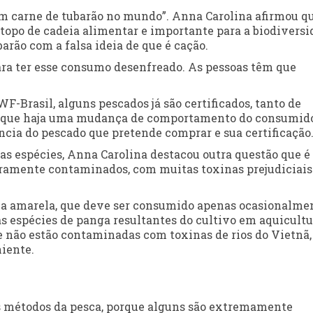
m carne de tubarão no mundo”. Anna Carolina afirmou q
topo de cadeia alimentar e importante para a biodivers
rão com a falsa ideia de que é cação.
ara ter esse consumo desenfreado. As pessoas têm que
Brasil, alguns pescados já são certificados, tanto de
so que haja uma mudança de comportamento do consumido
ência do pescado que pretende comprar e sua certificação
s espécies, Anna Carolina destacou outra questão que é
iramente contaminados, com muitas toxinas prejudiciais
ia amarela, que deve ser consumido apenas ocasionalme
 espécies de panga resultantes do cultivo em aquicultu
 não estão contaminadas com toxinas de rios do Vietnã,
niente.
os métodos da pesca, porque alguns são extremamente