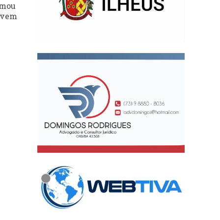
rmou
devem