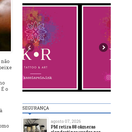
 não
peixe
mo
 É o
SEGURANÇA
à
agosto 07, 2026
como
PM retira 88 câmeras