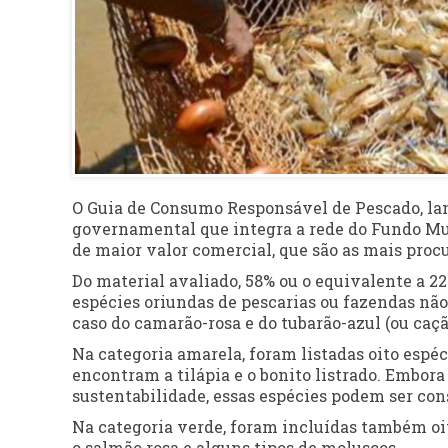
O Guia de Consumo Responsável de Pescado, lan
governamental que integra a rede do Fundo Mu
de maior valor comercial, que são as mais proc
Do material avaliado, 58% ou o equivalente a 2
espécies oriundas de pescarias ou fazendas não
caso do camarão-rosa e do tubarão-azul (ou caçã
Na categoria amarela, foram listadas oito espéci
encontram a tilápia e o bonito listrado. Embor
sustentabilidade, essas espécies podem ser c
Na categoria verde, foram incluídas também oi
o salmão rosa e alguns tipos de moluscos.