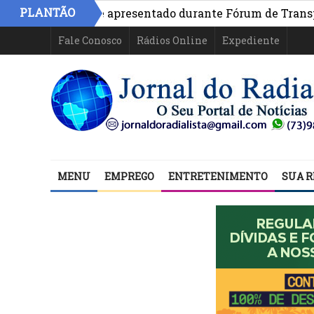
PLANTÃO
a Bahia é apresentado durante Fórum de Transparência da
Fale Conosco
Rádios Online
Expediente
MENU
EMPREGO
ENTRETENIMENTO
SUA R