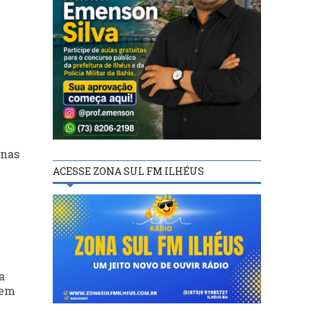
enas
ACESSE ZONA SUL FM ILHÉUS
a
 em