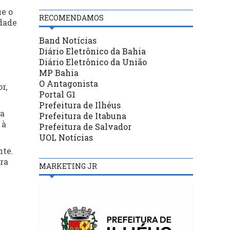
ue o
RECOMENDAMOS
idade
Band Notícias
Diário Eletrônico da Bahia
Diário Eletrônico da União
MP Bahia
O Antagonista
r,
Portal G1
.
Prefeitura de Ilhéus
 a
Prefeitura de Itabuna
 à
Prefeitura de Salvador
UOL Notícias
nte.
ra
MARKETING JR