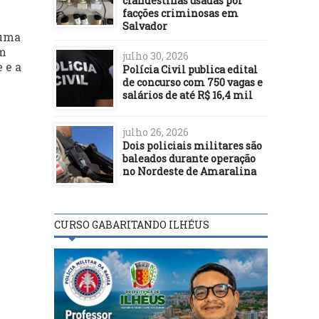
clandestinas usadas por
facções criminosas em
Salvador
huma
em
julho 30, 2026
 e a
Polícia Civil publica edital
de concurso com 750 vagas e
salários de até R$ 16,4 mil
julho 26, 2026
Dois policiais militares são
baleados durante operação
no Nordeste de Amaralina
CURSO GABARITANDO ILHÉUS