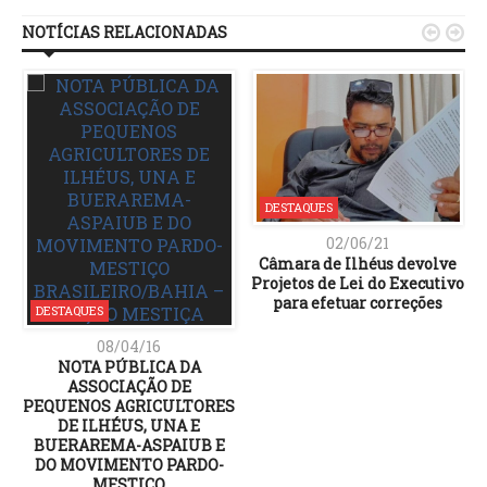
NOTÍCIAS RELACIONADAS


DESTAQUES
02/06/21
Câmara de Ilhéus devolve
Projetos de Lei do Executivo
para efetuar correções
DESTAQUES
08/04/16
NOTA PÚBLICA DA
ASSOCIAÇÃO DE
PEQUENOS AGRICULTORES
DE ILHÉUS, UNA E
BUERAREMA-ASPAIUB E
DO MOVIMENTO PARDO-
MESTIÇO