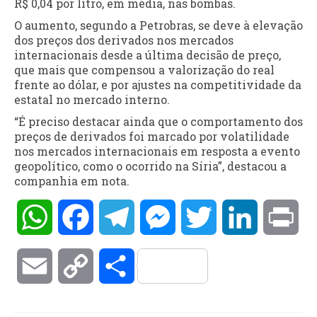
R$ 0,04 por litro, em média, nas bombas.
O aumento, segundo a Petrobras, se deve à elevação
dos preços dos derivados nos mercados
internacionais desde a última decisão de preço,
que mais que compensou a valorização do real
frente ao dólar, e por ajustes na competitividade da
estatal no mercado interno.
“É preciso destacar ainda que o comportamento dos
preços de derivados foi marcado por volatilidade
nos mercados internacionais em resposta a evento
geopolítico, como o ocorrido na Síria”, destacou a
companhia em nota.
WhatsApp
Facebook
Telegram
Messenger
Twitter
LinkedIn
Pri
Email
Copy
Compartilhar
Link