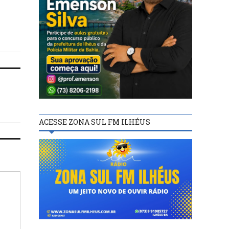
Neto e barganha cargo de
primeira turma do Curs
vice na chapa para governo
Capacitação do Gesto
em 2022
Público, na UESC
ACESSE ZONA SUL FM ILHÉUS