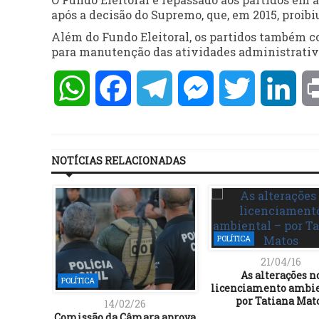
após a decisão do Supremo, que, em 2015, proi
Além do Fundo Eleitoral, os partidos também c
para manutenção das atividades administrativ
WhatsApp
Facebook
Telegram
Messenger
Twitter
Lin
NOTÍCIAS RELACIONADAS
POLÍTICA
21/04/16
As alterações n
POLÍTICA
licenciamento ambie
por Tatiana Mat
14/02/26
Comissão da Câmara aprova