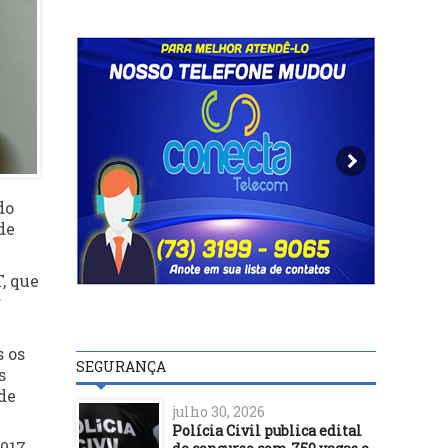
do
de
, que
r
s os
SEGURANÇA
s
de
julho 30, 2026
Polícia Civil publica edital
2017