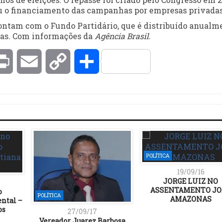
biu o financiamento das campanhas por empresas privadas
ontam com o Fundo Partidário, que é distribuído anualm
as. Com informações da
Agência Brasil.
kedIn
Print
Email
Copy
Compartilhar
Link
POLÍTICA
19/09/16
JORGE LUIZ NO
ASSENTAMENTO JO
o
POLÍTICA
AMAZONAS
ntal –
os
27/09/17
Vereador Juarez Barbosa