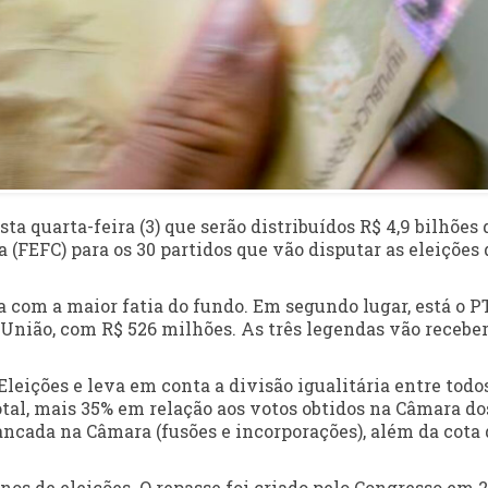
ta quarta-feira (3) que serão distribuídos R$ 4,9 bilhões 
FEFC) para os 30 partidos que vão disputar as eleições 
a com a maior fatia do fundo. Em segundo lugar, está o PT
 União, com R$ 526 milhões. As três legendas vão recebe
Eleições e leva em conta a divisão igualitária entre todo
otal, mais 35% em relação aos votos obtidos na Câmara do
cada na Câmara (fusões e incorporações), além da cota 
nos de eleições. O repasse foi criado pelo Congresso em 