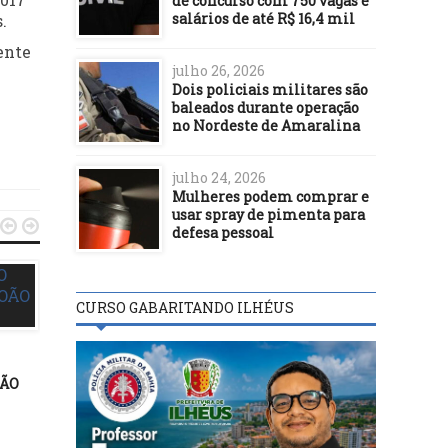
de concurso com 750 vagas e
salários de até R$ 16,4 mil
.
ente
julho 26, 2026
Dois policiais militares são
baleados durante operação
no Nordeste de Amaralina
julho 24, 2026
Mulheres podem comprar e
usar spray de pimenta para


defesa pessoal
CURSO GABARITANDO ILHÉUS
ÃO
POLÍTICA
POLÍTICA
17/09/21
03/05/17
MDB estreita laços com ACM
Aula Magna marca iníci