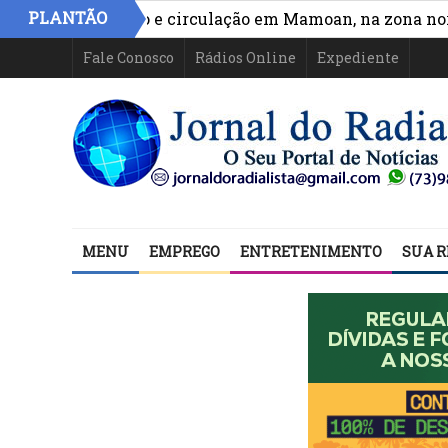
PLANTÃO
ora acesso e circulação em Mamoan, na zona norte de Il
Fale Conosco
Rádios Online
Expediente
MENU
EMPREGO
ENTRETENIMENTO
SUA R