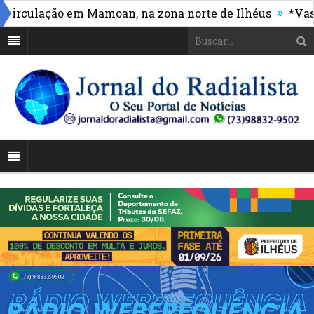
»
culação em Mamoan, na zona norte de Ilhéus
*Vasco m