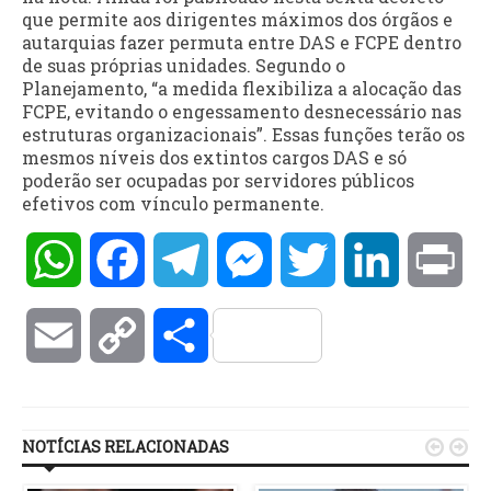
que permite aos dirigentes máximos dos órgãos e
autarquias fazer permuta entre DAS e FCPE dentro
de suas próprias unidades. Segundo o
Planejamento, “a medida flexibiliza a alocação das
FCPE, evitando o engessamento desnecessário nas
estruturas organizacionais”. Essas funções terão os
mesmos níveis dos extintos cargos DAS e só
poderão ser ocupadas por servidores públicos
efetivos com vínculo permanente.
WhatsApp
Facebook
Telegram
Messenger
Twitter
LinkedIn
Pri
Email
Copy
Compartilhar
Link
NOTÍCIAS RELACIONADAS

