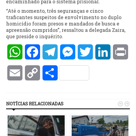
encaminhado para o sistema prisional.
“Até o momento, três seguranças e cinco
traficantes suspeitos de envolvimento no duplo
homicídio foram presos e mandados de busca e
apreensão cumpridos”, ressaltou a delegada Zaira,
que preside o inquérito.
WhatsApp
Facebook
Telegram
Messenger
Twitter
LinkedIn
Pri
Email
Copy
Compartilhar
Link
NOTÍCIAS RELACIONADAS

