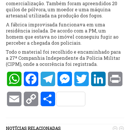
comercialização. Também foram apreendidos 20
quilos de pólvora, um moedor e uma máquina
artesanal utilizada na produção dos fogos.
A fábrica improvisada funcionava em uma
residência isolada. De acordo com a PM, um
homem que estava no imóvel conseguiu fugir ao
perceber a chegada dos policiais.
Todo o material foi recolhido e encaminhado para
a 27ª Companhia Independente da Polícia Militar
(CIPM), onde a ocorrência foi registrada.
WhatsApp
Facebook
Telegram
Messenger
Twitter
LinkedIn
Pri
Email
Copy
Compartilhar
Link
NOTÍCIAS RELACIONADAS

