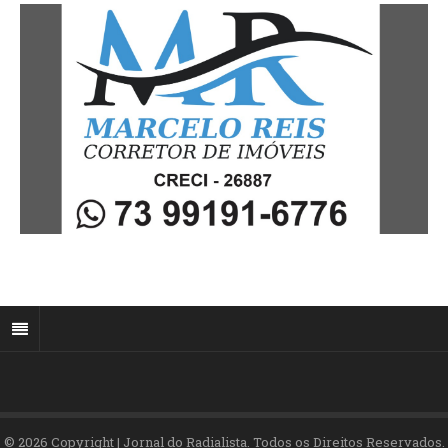
© 2026 Copyright | Jornal do Radialista. Todos os Direitos Reservados.