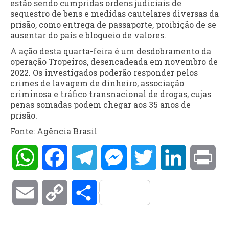
estão sendo cumpridas ordens judiciais de
sequestro de bens e medidas cautelares diversas da
prisão, como entrega de passaporte, proibição de se
ausentar do país e bloqueio de valores.
A ação desta quarta-feira é um desdobramento da
operação Tropeiros, desencadeada em novembro de
2022. Os investigados poderão responder pelos
crimes de lavagem de dinheiro, associação
criminosa e tráfico transnacional de drogas, cujas
penas somadas podem chegar aos 35 anos de
prisão.
Fonte: Agência Brasil
WhatsApp
Facebook
Telegram
Messenger
Twitter
LinkedIn
Pri
Email
Copy
Compartilhar
Link