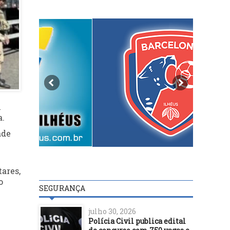
m
a.
ade
ares,
o
SEGURANÇA
julho 30, 2026
Polícia Civil publica edital