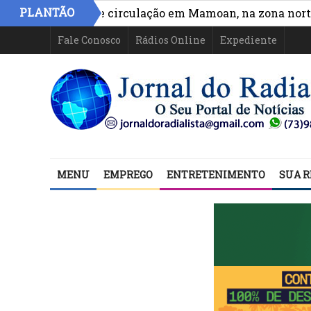
PLANTÃO
a acesso e circulação em Mamoan, na zona norte de Ilh
Fale Conosco
Rádios Online
Expediente
MENU
EMPREGO
ENTRETENIMENTO
SUA R