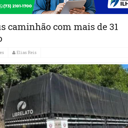
éus caminhão com mais de 31
o
es
Elias Reis