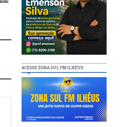
acau
convênio com o município
que restringe perícia 
de Casa Nova para reforma e
estupro em menor
ampliação do hospital
municipal
ACESSE ZONA SUL FM ILHÉUS