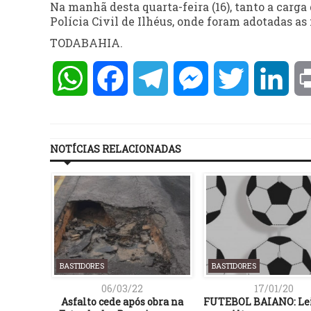
Na manhã desta quarta-feira (16), tanto a carg
Polícia Civil de Ilhéus, onde foram adotadas as
TODABAHIA.
WhatsApp
Facebook
Telegram
Messenger
Twitter
Lin
NOTÍCIAS RELACIONADAS
BASTIDORES
BASTIDORES
06/03/22
17/01/20
ntra lei
Asfalto cede após obra na
FUTEBOL BAIANO: Lei