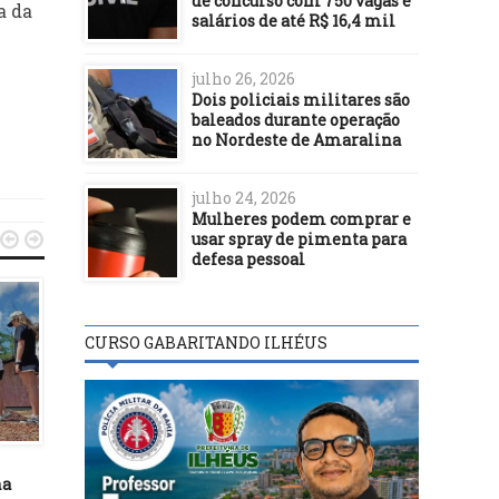
de concurso com 750 vagas e
a da
salários de até R$ 16,4 mil
julho 26, 2026
Dois policiais militares são
baleados durante operação
no Nordeste de Amaralina
julho 24, 2026
Mulheres podem comprar e
usar spray de pimenta para


defesa pessoal
CURSO GABARITANDO ILHÉUS
BASTIDORES
BASTIDORES
07/03/26
30/10/18
ha
Governo do Estado firma
PGR pede liminar contra