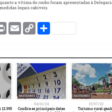
a quanto a vítima do roubo foram apresentadas à Delegaci
 medidas legais cabíveis.
kedIn
Print
Email
Copy
Compartilhar
Link
BASTIDORES
BASTIDORES
04/01/24
15/07/22
 12.395
Confira as principais datas
Turismo rural gan