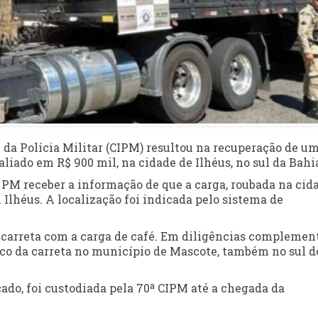
a Polícia Militar (CIPM) resultou na recuperação de u
liado em R$ 900 mil, na cidade de Ilhéus, no sul da Bahi
 a PM receber a informação de que a carga, roubada na cid
m Ilhéus. A localização foi indicada pelo sistema de
a carreta com a carga de café. Em diligências complement
ico da carreta no município de Mascote, também no sul d
acado, foi custodiada pela 70ª CIPM até a chegada da