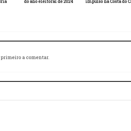
cria
do ano eleitoral de 2024
impulso na Costa do C
 primeiro a comentar.