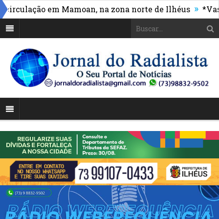
»
culação em Mamoan, na zona norte de Ilhéus
*Vasco m