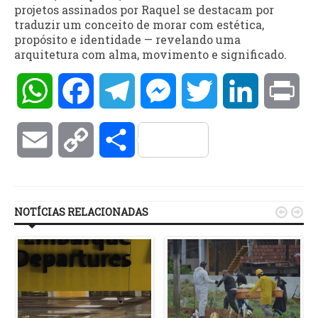
projetos assinados por Raquel se destacam por
traduzir um conceito de morar com estética,
propósito e identidade — revelando uma
arquitetura com alma, movimento e significado.
WhatsApp
Facebook
Telegram
Messenger
Twitter
LinkedIn
Pri
Email
Copy
Compartilhar
Link
NOTÍCIAS RELACIONADAS

