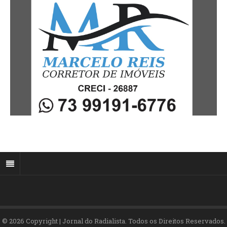
© 2026 Copyright | Jornal do Radialista. Todos os Direitos Reservados.