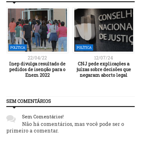
POLÍTICA
POLÍTICA
22/04/22
12/07/24
Inep divulga resultado de
CNJ pede explicações a
pedidos de isenção para o
juízas sobre decisões que
e
Enem 2022
negaram aborto legal
SEM COMENTÁRIOS
Sem Comentários!
Não há comentários, mas você pode ser o
primeiro a comentar.