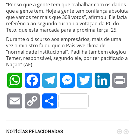
“Penso que a gente tem que trabalhar com os dados
que a gente tem. Hoje a gente tem confiança absoluta
que vamos ter mais que 308 votos”, afirmou. Ele fazia
referência ao segundo turno da votação da PC do
Teto, que esta marcada para a próxima terça, 25.
Durante o discurso aos empresários, mais de uma
vez o ministro falou que o País vive clima de
“normalidade institucional”. Padilha também elogiou
Temer, responsável, segundo ele, por ter pacificado a
Nação”.(AE)
WhatsApp
Facebook
Telegram
Messenger
Twitter
LinkedIn
Pri
Email
Copy
Compartilhar
Link
NOTÍCIAS RELACIONADAS

