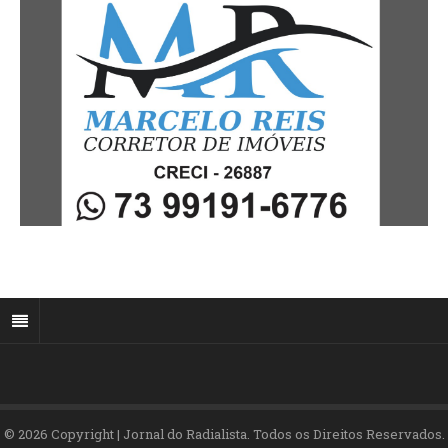
© 2026 Copyright | Jornal do Radialista. Todos os Direitos Reservados.