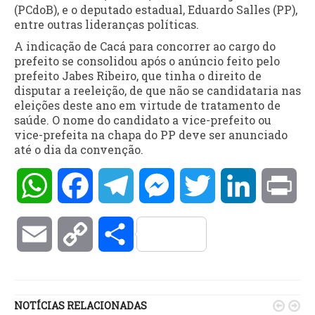
(PCdoB), e o deputado estadual, Eduardo Salles (PP),
entre outras lideranças políticas.
A indicação de Cacá para concorrer ao cargo do
prefeito se consolidou após o anúncio feito pelo
prefeito Jabes Ribeiro, que tinha o direito de
disputar a reeleição, de que não se candidataria nas
eleições deste ano em virtude de tratamento de
saúde. O nome do candidato a vice-prefeito ou
vice-prefeita na chapa do PP deve ser anunciado
até o dia da convenção.
WhatsApp
Facebook
Telegram
Messenger
Twitter
LinkedIn
Pri
Email
Copy
Compartilhar
Link
NOTÍCIAS RELACIONADAS

