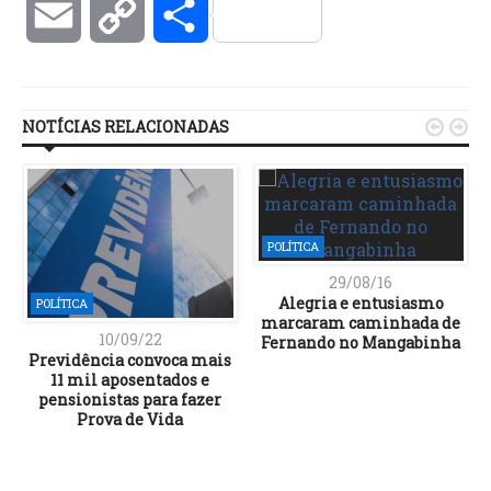
Email
Copy
Compartilhar
Link
NOTÍCIAS RELACIONADAS


POLÍTICA
29/08/16
Alegria e entusiasmo
POLÍTICA
marcaram caminhada de
10/09/22
Fernando no Mangabinha
Previdência convoca mais
11 mil aposentados e
pensionistas para fazer
Prova de Vida