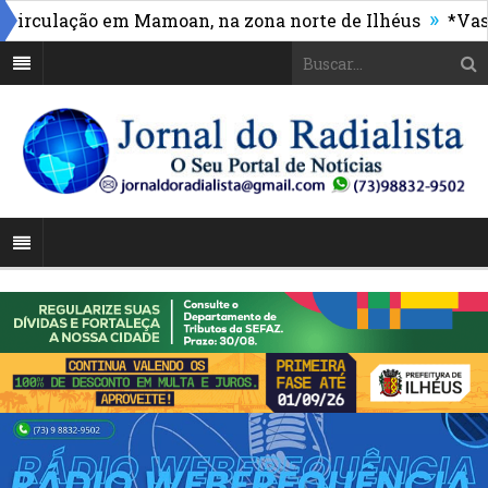
»
ulação em Mamoan, na zona norte de Ilhéus
*Vasco ma