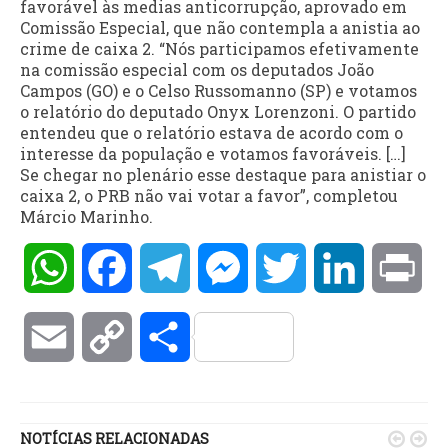
favorável às medias anticorrupção, aprovado em
Comissão Especial, que não contempla a anistia ao
crime de caixa 2. “Nós participamos efetivamente
na comissão especial com os deputados João
Campos (GO) e o Celso Russomanno (SP) e votamos
o relatório do deputado Onyx Lorenzoni. O partido
entendeu que o relatório estava de acordo com o
interesse da população e votamos favoráveis. […]
Se chegar no plenário esse destaque para anistiar o
caixa 2, o PRB não vai votar a favor”, completou
Márcio Marinho.
WhatsApp
Facebook
Telegram
Messenger
Twitter
LinkedIn
Pri
Email
Copy
Compartilhar
Link
NOTÍCIAS RELACIONADAS

