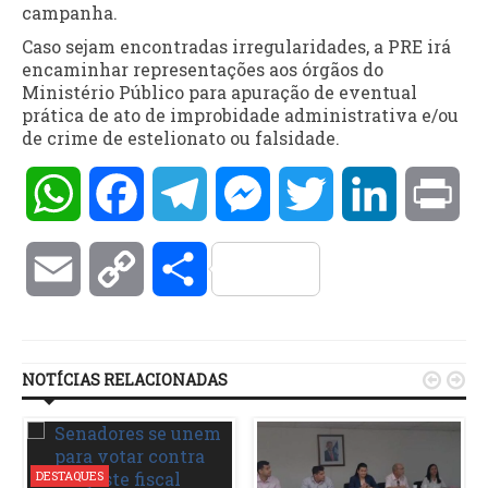
campanha.
Caso sejam encontradas irregularidades, a PRE irá
encaminhar representações aos órgãos do
Ministério Público para apuração de eventual
prática de ato de improbidade administrativa e/ou
de crime de estelionato ou falsidade.
WhatsApp
Facebook
Telegram
Messenger
Twitter
LinkedIn
Pri
Email
Copy
Compartilhar
Link
NOTÍCIAS RELACIONADAS


DESTAQUES