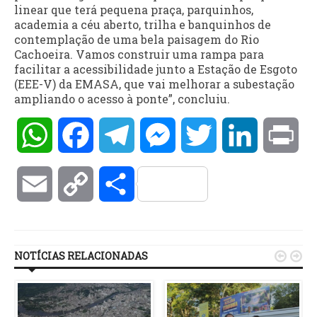
linear que terá pequena praça, parquinhos,
academia a céu aberto, trilha e banquinhos de
contemplação de uma bela paisagem do Rio
Cachoeira. Vamos construir uma rampa para
facilitar a acessibilidade junto a Estação de Esgoto
(EEE-V) da EMASA, que vai melhorar a subestação
ampliando o acesso à ponte”, concluiu.
WhatsApp
Facebook
Telegram
Messenger
Twitter
LinkedIn
Pri
Email
Copy
Compartilhar
Link
NOTÍCIAS RELACIONADAS

