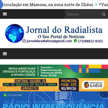
»
ulação em Mamoan, na zona norte de Ilhéus
*Vasco ma