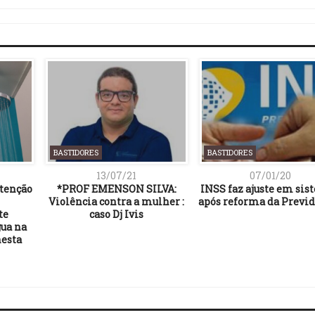
BASTIDORES
BASTIDORES
13/07/21
07/01/20
tenção
*PROF EMENSON SILVA:
INSS faz ajuste em sis
Violência contra a mulher :
após reforma da Previ
te
caso Dj Ivis
ua na
nesta