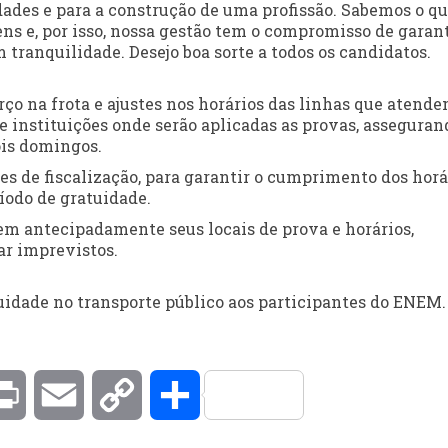
ades e para a construção de uma profissão. Sabemos o q
ns e, por isso, nossa gestão tem o compromisso de garant
tranquilidade. Desejo boa sorte a todos os candidatos.
 na frota e ajustes nos horários das linhas que atend
 instituições onde serão aplicadas as provas, asseguran
ois domingos.
s de fiscalização, para garantir o cumprimento dos horá
íodo de gratuidade.
em antecipadamente seus locais de prova e horários,
ar imprevistos.
uidade no transporte público aos participantes do ENEM.
kedIn
Print
Email
Copy
Compartilhar
Link