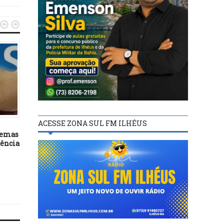


BASTIDORES
BASTIDORES
ACESSE ZONA SUL FM ILHÉUS
21/09/21
08/06/25
temas
Ministro da CGU diz que não
Governo do Estado amp
dência
houve omissão na
investimentos em Vitóri
negociação da Covaxin
Conquista com ações
estratégicas em saúde
segurança e
desenvolvimento rur