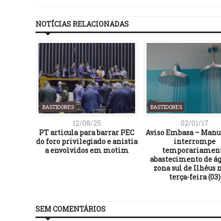
NOTÍCIAS RELACIONADAS
BASTIDORES
BASTIDORES
12/08/25
02/01/17
 amplia
PT articula para barrar PEC
Aviso Embasa – Manu
tória da
do foro privilegiado e anistia
interrompe
ções
a envolvidos em motim
temporariamen
aúde,
abastecimento de ág
zona sul de Ilhéus 
rural
terça-feira (03)
SEM COMENTÁRIOS