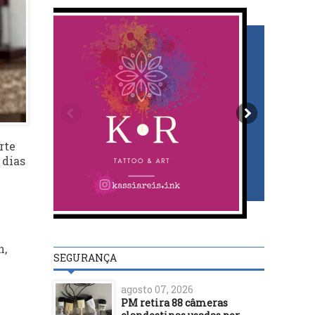
rte
 dias
n,
SEGURANÇA
agosto 07, 2026
PM retira 88 câmeras