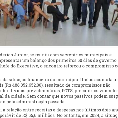
alderico Junior, se reuniu com secretários municipais e
 apresentar um balanço dos primeiros 50 dias de governo 
 chefe do Executivo, o encontro reforçou o compromisso 
da da situação financeira do município. Ilhéus acumula 
is (R$ 488.352.652,00), resultado de compromissos não
clui dívidas previdenciárias, FGTS, precatórios vencidos
l da cidade. Sem contar que novos passivos podem surgi
do pela administração passada.
 a relação entre receitas e despesas nos últimos dois an
perávit de R$ 55,6 milhões. No entanto, em 2024, a situaç