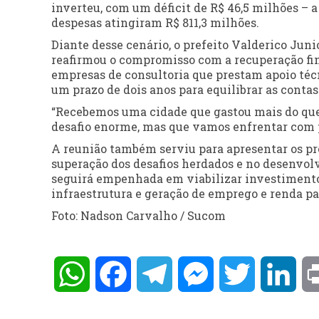
inverteu, com um déficit de R$ 46,5 milhões – 
despesas atingiram R$ 811,3 milhões.
Diante desse cenário, o prefeito Valderico Junio
reafirmou o compromisso com a recuperação fi
empresas de consultoria que prestam apoio técn
um prazo de dois anos para equilibrar as contas
“Recebemos uma cidade que gastou mais do que 
desafio enorme, mas que vamos enfrentar com pl
A reunião também serviu para apresentar os p
superação dos desafios herdados e no desenvolv
seguirá empenhada em viabilizar investimentos
infraestrutura e geração de emprego e renda pa
Foto: Nadson Carvalho / Sucom
WhatsApp
Facebook
Telegram
Messenger
Twitter
Lin