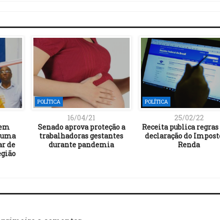
POLÍTICA
POLÍTICA
16/04/21
25/02/22
 em
Senado aprova proteção a
Receita publica regras
á uma
trabalhadoras gestantes
declaração do Impost
ar de
durante pandemia
Renda
egião