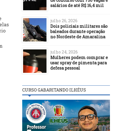
de concurso com 750 vagas e
salários de até R$ 16,4 mil
e
julho 26, 2026
elas
Dois policiais militares são
rio
baleados durante operação
no Nordeste de Amaralina
um
julho 24, 2026
Mulheres podem comprar e
usar spray de pimenta para
defesa pessoal
CURSO GABARITANDO ILHÉUS