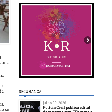
e
com a
uma
 e
r,
SEGURANÇA
julho 30, 2026
os.
Polícia Civil publica edital
ão se