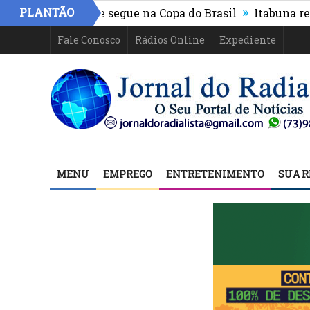
»
PLANTÃO
hletico-PR e segue na Copa do Brasil
Itabuna registra
Fale Conosco
Rádios Online
Expediente
MENU
EMPREGO
ENTRETENIMENTO
SUA R