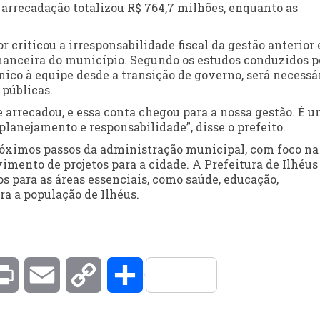
a arrecadação totalizou R$ 764,7 milhões, enquanto as
r criticou a irresponsabilidade fiscal da gestão anterior 
nanceira do município. Segundo os estudos conduzidos p
ico à equipe desde a transição de governo, será necessá
 públicas.
arrecadou, e essa conta chegou para a nossa gestão. É 
anejamento e responsabilidade”, disse o prefeito.
róximos passos da administração municipal, com foco na
imento de projetos para a cidade. A Prefeitura de Ilhéus
 para as áreas essenciais, como saúde, educação,
ra a população de Ilhéus.
kedIn
Print
Email
Copy
Compartilhar
Link