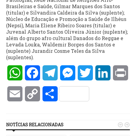
Brasileiras e Saúde, Gilmar Marques dos Santos
(titular) e Silvandira Caldeira da Silva (suplente);
Núcleo de Educação e Promoção a Saúde de Ilhéus
(Nepsi), Maria Eliene Ribeiro Soares (titular) e
Juvenal Alberto Santos Oliveira Júnior (suplente);
além do grupo afro cultural Danados do Reggae e
Levada Louka, Waldemir Borges dos Santos e
(suplente) Jurandir Cosme Teles da Silva
(suplentes).
WhatsApp
Facebook
Telegram
Messenger
Twitter
LinkedIn
Pri
Email
Copy
Compartilhar
Link
NOTÍCIAS RELACIONADAS

