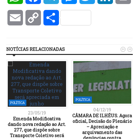
Email
Copy
Compartilhar
Link
NOTÍCIAS RELACIONADAS


POLÍTICA
POLÍTICA
04/12/19
23/05/19
CÂMARA DE ILHÉUS. Agora
Emenda Modificativa
oficial, Decisão do Plenário
dando nova redação ao Art.
– Apreciação e
277, que dispõe sobre
arquivamento das
Transporte Coletivo será
denúncias contra