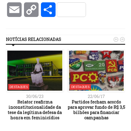
Email
Copy
Compartilhar
Link
NOTÍCIAS RELACIONADAS


DESTAQUES
DESTAQUES
30/06/23
22/06/17
Relator reafirma
Partidos fecham acordo
inconstitucionalidade da
para aprovar fundo de R$ 3,5
tese da legítima defesa da
bilhões para financiar
honra em feminicídios
campanhas