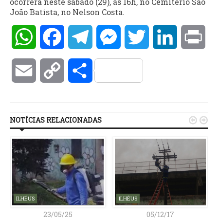
ocorrerá neste sábado (29), às 16h, no Cemitério São
João Batista, no Nelson Costa.
WhatsApp
Facebook
Telegram
Messenger
Twitter
LinkedIn
Pri
Email
Copy
Compartilhar
Link
NOTÍCIAS RELACIONADAS


ILHÉUS
ILHÉUS
23/05/25
05/12/17