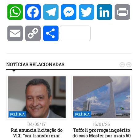
WhatsApp
Facebook
Telegram
Messenger
Twitter
LinkedIn
Pri
Email
Copy
Compartilhar
Link
NOTÍCIAS RELACIONADAS


POLÍTICA
POLÍTICA
04/05/17
16/01/26
Rui anuncia licitação do
Toffoli prorroga inquérito
VLT: “vai transformar
do caso Master por mais 60