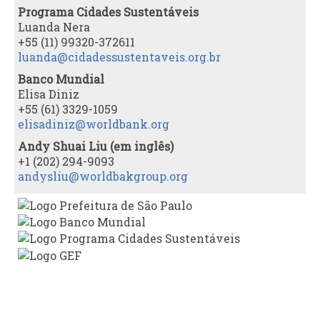
Programa Cidades Sustentáveis
Luanda Nera
+55 (11) 99320-372611
luanda@cidadessustentaveis.
org.br
Banco Mundial
Elisa Diniz
+55 (61) 3329-1059
elisadiniz@worldbank.org
Andy Shuai Liu (em inglês)
+1 (202) 294-9093
andysliu@worldbakgroup.org