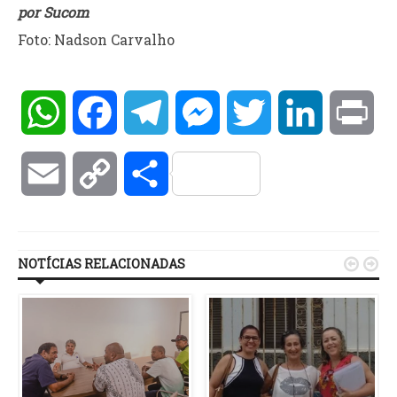
por Sucom
Foto: Nadson Carvalho
WhatsApp
Facebook
Telegram
Messenger
Twitter
LinkedIn
Pri
Email
Copy
Compartilhar
Link
NOTÍCIAS RELACIONADAS

