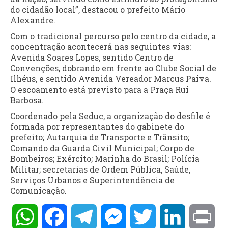
do cidadão local”, destacou o prefeito Mário
Alexandre.
Com o tradicional percurso pelo centro da cidade, a
concentração acontecerá nas seguintes vias:
Avenida Soares Lopes, sentido Centro de
Convenções, dobrando em frente ao Clube Social de
Ilhéus, e sentido Avenida Vereador Marcus Paiva.
O escoamento está previsto para a Praça Rui
Barbosa.
Coordenado pela Seduc, a organização do desfile é
formada por representantes do gabinete do
prefeito; Autarquia de Transporte e Trânsito;
Comando da Guarda Civil Municipal; Corpo de
Bombeiros; Exército; Marinha do Brasil; Polícia
Militar; secretarias de Ordem Pública, Saúde,
Serviços Urbanos e Superintendência de
Comunicação.
WhatsApp
Facebook
Telegram
Messenger
Twitter
LinkedIn
Pri