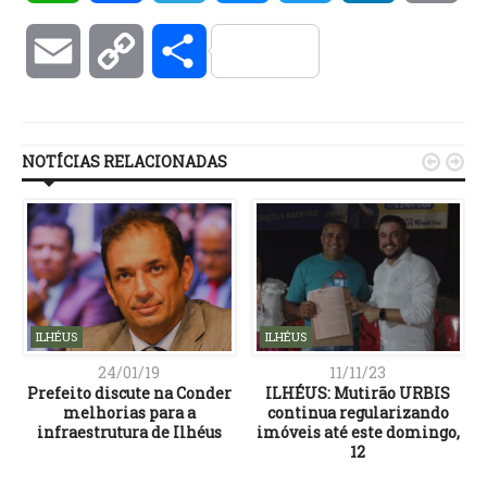
Email
Copy
Compartilhar
Link
NOTÍCIAS RELACIONADAS


ILHÉUS
ILHÉUS
24/01/19
11/11/23
Prefeito discute na Conder
ILHÉUS: Mutirão URBIS
melhorias para a
continua regularizando
infraestrutura de Ilhéus
imóveis até este domingo,
12