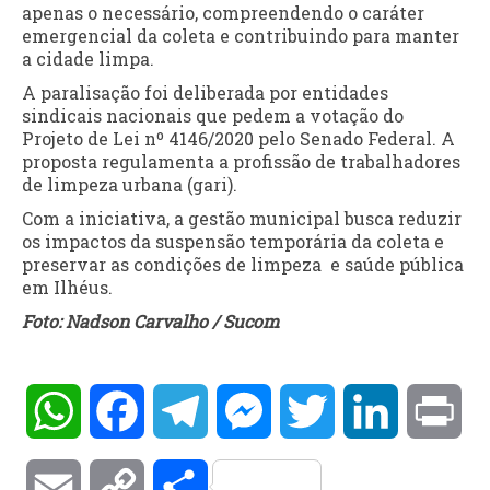
apenas o necessário, compreendendo o caráter
emergencial da coleta e contribuindo para manter
a cidade limpa.
A paralisação foi deliberada por entidades
sindicais nacionais que pedem a votação do
Projeto de Lei nº 4146/2020 pelo Senado Federal. A
proposta regulamenta a profissão de trabalhadores
de limpeza urbana (gari).
Com a iniciativa, a gestão municipal busca reduzir
os impactos da suspensão temporária da coleta e
preservar as condições de limpeza e saúde pública
em Ilhéus.
Foto: Nadson Carvalho / Sucom
WhatsApp
Facebook
Telegram
Messenger
Twitter
LinkedIn
Pri
Email
Copy
Compartilhar