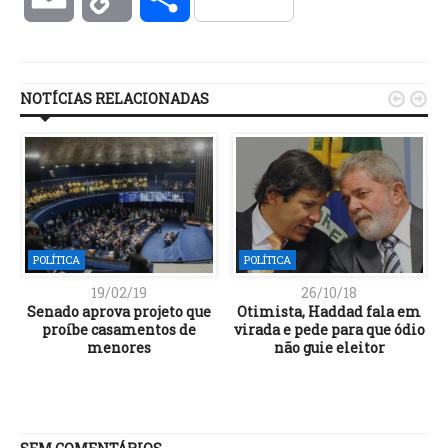
Link
NOTÍCIAS RELACIONADAS


POLÍTICA
POLÍTICA
19/02/19
26/10/18
Senado aprova projeto que
Otimista, Haddad fala em
proíbe casamentos de
virada e pede para que ódio
menores
não guie eleitor