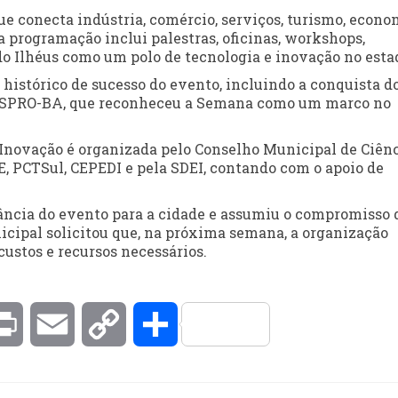
e conecta indústria, comércio, serviços, turismo, econo
ua programação inclui palestras, oficinas, workshops,
ndo Ilhéus como um polo de tecnologia e inovação no esta
o histórico de sucesso do evento, incluindo a conquista d
SESPRO-BA, que reconheceu a Semana como um marco no
novação é organizada pelo Conselho Municipal de Ciênc
, PCTSul, CEPEDI e pela SDEI, contando com o apoio de
tância do evento para a cidade e assumiu o compromisso 
nicipal solicitou que, na próxima semana, a organização
ustos e recursos necessários.
kedIn
Print
Email
Copy
Compartilhar
Link