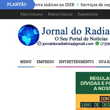
»
PLANTÃO
avança e eleva índices no IDEB
Serviços de roçagem 
Fale Conosco
Rádios Online
Expediente
MENU
EMPREGO
ENTRETENIMENTO
SUA R