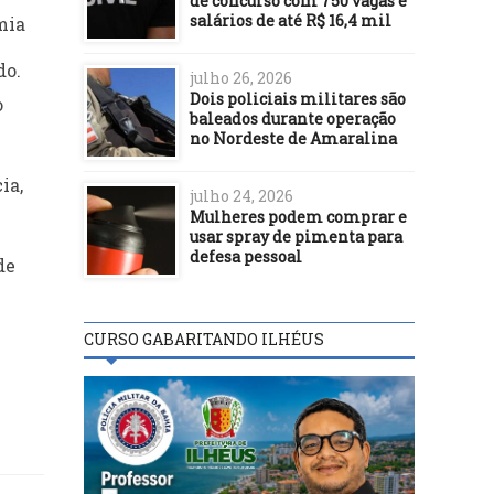
de concurso com 750 vagas e
salários de até R$ 16,4 mil
mia
do.
julho 26, 2026
Dois policiais militares são
o
baleados durante operação
no Nordeste de Amaralina
ia,
julho 24, 2026
Mulheres podem comprar e
usar spray de pimenta para
defesa pessoal
de
CURSO GABARITANDO ILHÉUS