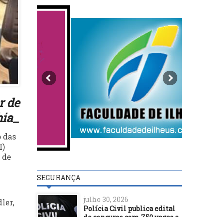
r de
hia_
o das
I)
 de
SEGURANÇA
julho 30, 2026
ler,
Polícia Civil publica edital