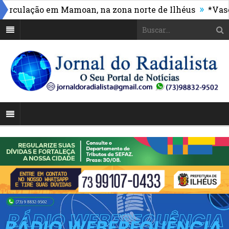
»
lação em Mamoan, na zona norte de Ilhéus
*Vasco mas