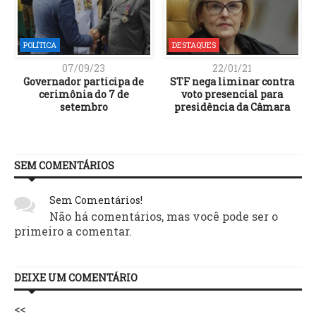
POLÍTICA
DESTAQUES
07/09/23
22/01/21
o
Governador participa de
STF nega liminar contra
cerimônia do 7 de
voto presencial para
setembro
presidência da Câmara
SEM COMENTÁRIOS
Sem Comentários!
Não há comentários, mas você pode ser o
primeiro a comentar.
DEIXE UM COMENTÁRIO
<<