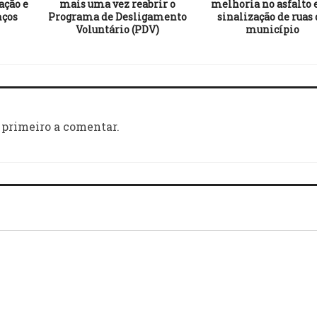
ação e
mais uma vez reabrir o
melhoria no asfalto 
nços
Programa de Desligamento
sinalização de ruas 
Voluntário (PDV)
município
 primeiro a comentar.