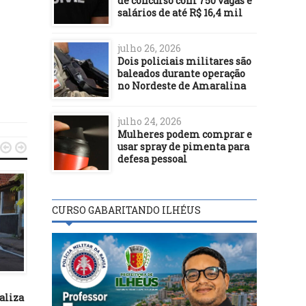
de concurso com 750 vagas e
salários de até R$ 16,4 mil
julho 26, 2026
Dois policiais militares são
baleados durante operação
no Nordeste de Amaralina
julho 24, 2026
Mulheres podem comprar e
usar spray de pimenta para


defesa pessoal
CURSO GABARITANDO ILHÉUS
ILHÉUS
ILHÉUS
17/03/20
23/08/19
aliza
Câmara de Ilhéus suspende
Castelo Novo recebe