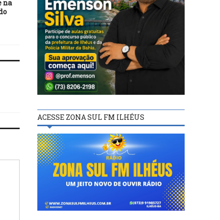
e na
atividades para prevenir
mutirão de saúde nes
do
contagio do coronavírus
sexta-feira
ACESSE ZONA SUL FM ILHÉUS