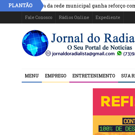
PLANTÃO
emergência da rede municipal ganha reforço com capac
Fale Conosco
Rádios Online
Expediente
MENU
EMPREGO
ENTRETENIMENTO
SUA R