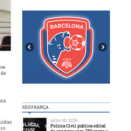
sse
 de
ixa
SEGURANÇA
julho 30, 2026
uídas
Polícia Civil publica edital
ero