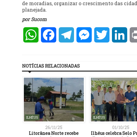
de moradias, organizar o crescimento das cidad
planejada.
por Sucom
WhatsApp
Facebook
Telegram
Messenger
Twitter
Lin
NOTÍCIAS RELACIONADAS
ILHÉUS
ILHÉUS
26/11/25
01/10/25
cebeu
Litorânea Norte recebe
Ilhéus celebra Selo P