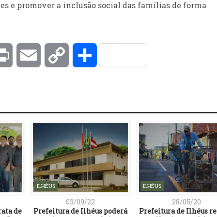
es e promover a inclusão social das famílias de forma
kedIn
Print
Email
Copy
Compartilhar
Link
ILHÉUS
ILHÉUS
03/09/22
28/05/20
rata de
Prefeitura de Ilhéus poderá
Prefeitura de Ilhéus re