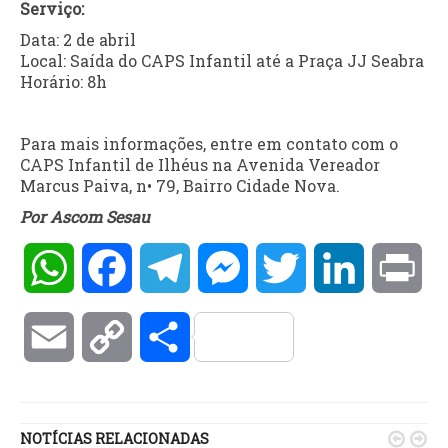
Serviço:
Data: 2 de abril
Local: Saída do CAPS Infantil até a Praça JJ Seabra
Horário: 8h
Para mais informações, entre em contato com o
CAPS Infantil de Ilhéus na Avenida Vereador
Marcus Paiva, n• 79, Bairro Cidade Nova.
Por Ascom Sesau
WhatsApp
Facebook
Telegram
Messenger
Twitter
LinkedIn
Pri
Email
Copy
Compartilhar
Link
NOTÍCIAS RELACIONADAS

