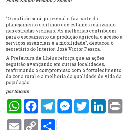
Fotos: Kauan Renault / Sucom
“O mutirão será quinzenal e faz parte do
planejamento contínuo que estamos realizando
nas estradas vicinais. As melhorias contribuem
para o escoamento da produção agrícola, o acesso a
serviços essenciais e a mobilidade”, destacou o
secretário do Interior, José Victor Pessoa.
A Prefeitura de Ilhéus reforça que as ações
seguirão avançando em outras localidades,
reafirmando o compromisso com o fortalecimento
da zona rural e a melhoria da qualidade de vida da
população.
por Sucom
WhatsApp
Facebook
Telegram
Messenger
Twitter
LinkedIn
Pri
Email
Copy
Compartilhar