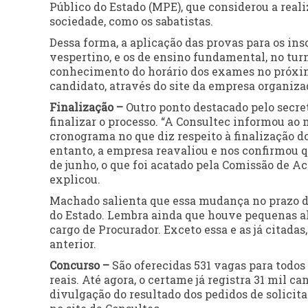
Público do Estado (MPE), que considerou a rea
sociedade, como os sabatistas.
Dessa forma, a aplicação das provas para os ins
vespertino, e os de ensino fundamental, no turn
conhecimento do horário dos exames no próximo
candidato, através do site da empresa organiza
Finalização –
Outro ponto destacado pelo secret
finalizar o processo. “A Consultec informou ao 
cronograma no que diz respeito à finalização do
entanto, a empresa reavaliou e nos confirmou qu
de junho, o que foi acatado pela Comissão de A
explicou.
Machado salienta que essa mudança no prazo d
do Estado. Lembra ainda que houve pequenas alt
cargo de Procurador. Exceto essa e as já citad
anterior.
Concurso –
São oferecidas 531 vagas para todos 
reais. Até agora, o certame já registra 31 mil c
divulgação do resultado dos pedidos de solicitaç