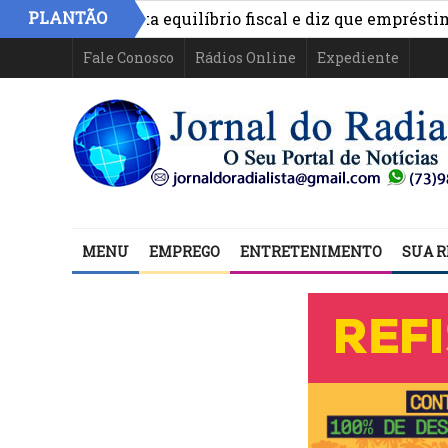
PLANTÃO
ônimo aponta equilíbrio fiscal e diz que empréstimos fi
Fale Conosco
Rádios Online
Expediente
MENU
EMPREGO
ENTRETENIMENTO
SUA R