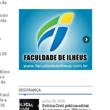
s da
urno
erão
a
a 29
blico
a o
 do
SEGURANÇA
8 mil
ós a
julho 30, 2026
19,
Polícia Civil publica edital