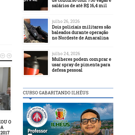
de concurso com 750 vagas e
salários de até R$ 16,4 mil
julho 26, 2026
Dois policiais militares são
baleados durante operação
no Nordeste de Amaralina
julho 24, 2026


Mulheres podem comprar e
usar spray de pimenta para
defesa pessoal
CURSO GABARITANDO ILHÉUS
POLÍTICA
POLÍTICA
23/01/23
22/01/20
ZOU O
Salvador avança nas ações
Disputa de terras na Ba
DA
para aposentados e
envolve inventário
2017
pensionistas do Município
fraudulento em caso