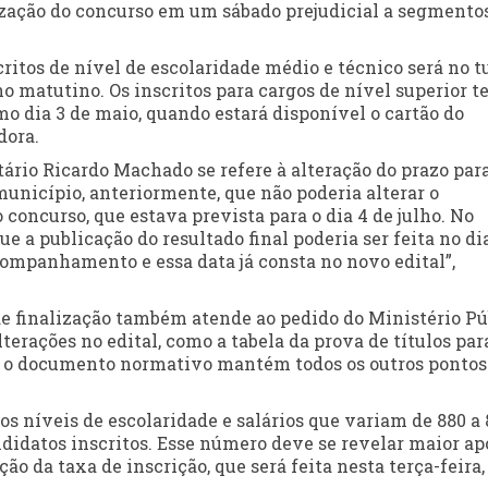
lização do concurso em um sábado prejudicial a segmento
critos de nível de escolaridade médio e técnico será no t
o matutino. Os inscritos para cargos de nível superior t
 dia 3 de maio, quando estará disponível o cartão do
dora.
ário Ricardo Machado se refere à alteração do prazo par
município, anteriormente, que não poderia alterar o
 concurso, que estava prevista para o dia 4 de julho. No
e a publicação do resultado final poderia ser feita no di
companhamento e essa data já consta no novo edital”,
e finalização também atende ao pedido do Ministério Pú
erações no edital, como a tabela da prova de títulos par
as, o documento normativo mantém todos os outros pontos
os níveis de escolaridade e salários que variam de 880 a 
andidatos inscritos. Esse número deve se revelar maior ap
ão da taxa de inscrição, que será feita nesta terça-feira, 