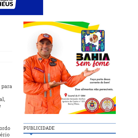
 para
l,
e
cordo
PUBLICIDADE
ério