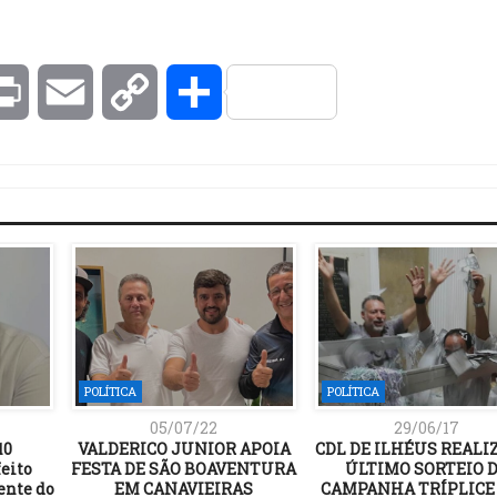
kedIn
Print
Email
Copy
Compartilhar
Link
POLÍTICA
POLÍTICA
05/07/22
29/06/17
10
VALDERICO JUNIOR APOIA
CDL DE ILHÉUS REALI
feito
FESTA DE SÃO BOAVENTURA
ÚLTIMO SORTEIO 
ente do
EM CANAVIEIRAS
CAMPANHA TRÍPLICE 