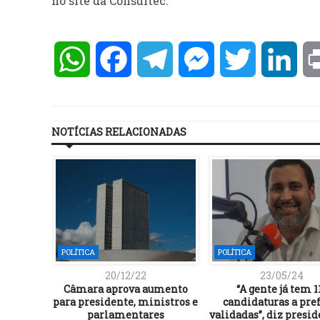
no site da Consultec.
WhatsApp
Facebook
Telegram
Messenger
Twitter
Lin
NOTÍCIAS RELACIONADAS
POLÍTICA
POLÍTICA
20/12/22
23/05/24
a Bahia
Câmara aprova aumento
“A gente já tem 1
ário
para presidente, ministros e
candidaturas a pre
caso
parlamentares
validadas”, diz presid