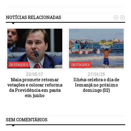
Link
NOTÍCIAS RELACIONADAS


DESTAQUES
DESTAQUES
23/05/17
27/01/25
a
Maia promete retomar
Ilhéus celebra o dia de
votações e colocar reforma
Iemanjá no próximo
da Previdência em pauta
domingo (02)
em junho
SEM COMENTÁRIOS