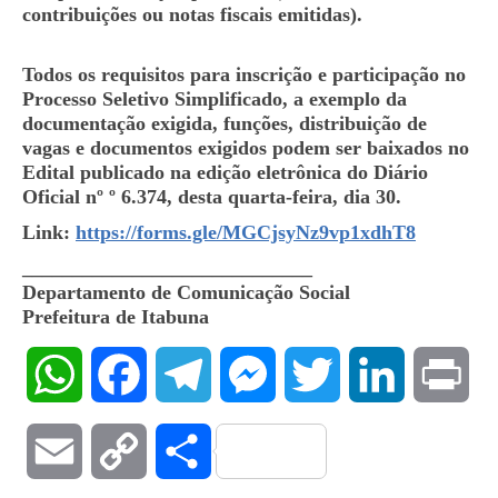
contribuições ou notas fiscais emitidas).
Todos os requisitos para inscrição e participação no
Processo Seletivo Simplificado, a exemplo da
documentação exigida, funções, distribuição de
vagas e documentos exigidos podem ser baixados no
Edital publicado na edição eletrônica do Diário
Oficial nº º 6.374, desta quarta-feira, dia 30.
Link:
https://forms.gle/
MGCjsyNz9vp1xdhT8
_____________________________
Departamento de Comunicação Social
Prefeitura de Itabuna
WhatsApp
Facebook
Telegram
Messenger
Twitter
LinkedIn
Pri
Email
Copy
Compartilhar