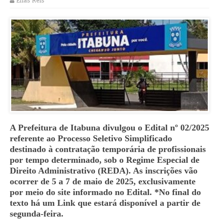
Elias Reis
A Prefeitura de Itabuna divulgou o Edital nº 02/2025
referente ao Processo Seletivo Simplificado
destinado à contratação temporária de profissionais
por tempo determinado, sob o Regime Especial de
Direito Administrativo (REDA). As inscrições vão
ocorrer de 5 a 7 de maio de 2025, exclusivamente
por meio do site informado no Edital. *No final do
texto há um Link que estará disponível a partir de
segunda-feira.