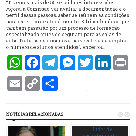
“Tivemos mais de 50 servidores interessados.
Agora, a Comissão vai avaliar a documentação e o
perfil dessas pessoas, saber se reúnem as condições
para este tipo de atendimento. É frisar lembrar que
também passarão por um processo de formação
especializada antes de seguiam para as salas de
aula. Trata-se de uma nova perspectiva de ampliar
o número de alunos atendidos”, encerrou.
WhatsApp
Facebook
Telegram
Messenger
Twitter
LinkedIn
Pri
Email
Copy
Compartilhar
Link
NOTÍCIAS RELACIONADAS

