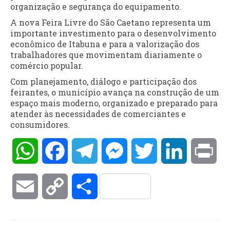
organização e segurança do equipamento.
A nova Feira Livre do São Caetano representa um
importante investimento para o desenvolvimento
econômico de Itabuna e para a valorização dos
trabalhadores que movimentam diariamente o
comércio popular.
Com planejamento, diálogo e participação dos
feirantes, o município avança na construção de um
espaço mais moderno, organizado e preparado para
atender às necessidades de comerciantes e
consumidores.
WhatsApp
Facebook
Telegram
Messenger
Twitter
LinkedIn
Pri
Email
Copy
Compartilhar
Link