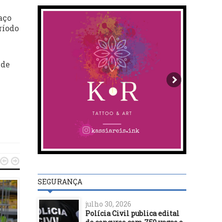
aço
ríodo
 de


SEGURANÇA
julho 30, 2026
SALVADOR
Polícia Civil publica edital
03/01/16