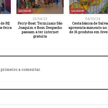
SALVADOR
SALVADOR
22/04/23
04/03/24
 de R$
Ferry-Boat: Terminais São
Cesta básica de Salv
ça-feira
Joaquim e Bom Despacho
apresenta aumento no 
passam a ter internet
de 16 produtos em feve
gratuita
 primeiro a comentar.