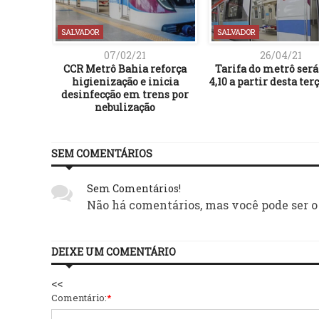
SALVADOR
SALVADOR
07/02/21
26/04/21
CCR Metrô Bahia reforça
Tarifa do metrô será
higienização e inicia
4,10 a partir desta ter
desinfecção em trens por
nebulização
SEM COMENTÁRIOS
Sem Comentários!
Não há comentários, mas você pode ser o
DEIXE UM COMENTÁRIO
<<
Comentário:
*