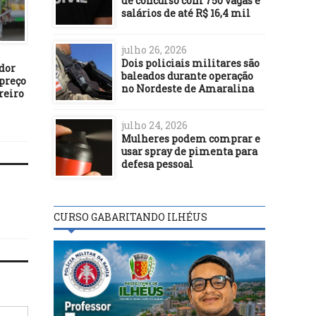
de concurso com 750 vagas e
ACM Neto diz se preparar
salários de até R$ 16,4 mil
SALVADOR
para um ano mais difícil
12/01/16
julho 26, 2026
Baiano radicado na Sué
Dois policiais militares são
ador
inicia turnê mundial 
baleados durante operação
preço
documentário Resiliênc
no Nordeste de Amaralina
reiro
em Salvador
julho 24, 2026
Mulheres podem comprar e
usar spray de pimenta para
defesa pessoal
CURSO GABARITANDO ILHÉUS