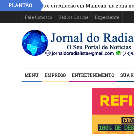
PLANTÃO
hora acesso e circulação em Mamoan, na zona norte de 
Fale Conosco
Rádios Online
Expediente
MENU
EMPREGO
ENTRETENIMENTO
SUA R