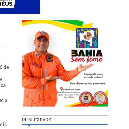
6 de
de
ica
ei a
PUBLICIDADE
eis.