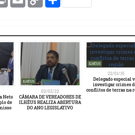
Link
ILHÉUS
22/01/15
Delegado especial v
ILHÉUS
investigar crimes d
conflitos de terras na 
02/02/22
a Neto
CÂMARA DE VEREADORES DE
plo de
ILHÉUS REALIZA ABERTURA
misso
DO ANO LEGISLATIVO