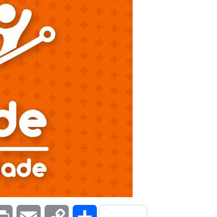
kedIn
Print
Email
Copy
Compartilhar