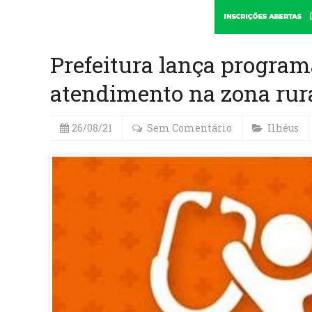
Prefeitura lança progr
atendimento na zona rura
26/08/21
Sem Comentário
Ilhéus