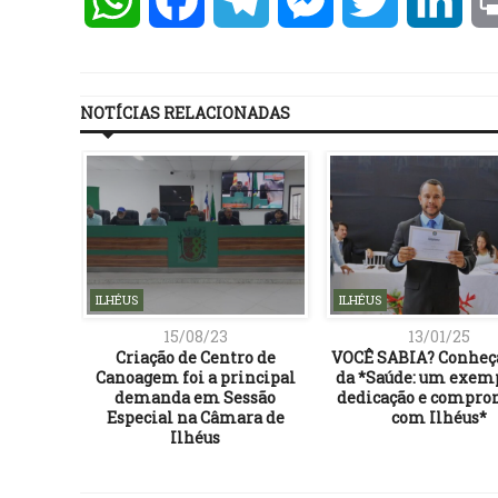
NOTÍCIAS RELACIONADAS
ILHÉUS
ILHÉUS
15/08/23
13/01/25
Criação de Centro de
VOCÊ SABIA? Conheç
Canoagem foi a principal
da *Saúde: um exem
demanda em Sessão
dedicação e compro
Especial na Câmara de
com Ilhéus*
Ilhéus