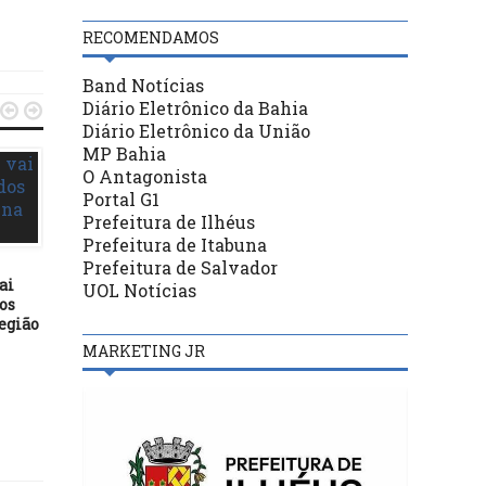
RECOMENDAMOS
Band Notícias
Diário Eletrônico da Bahia


Diário Eletrônico da União
MP Bahia
O Antagonista
Portal G1
Prefeitura de Ilhéus
Prefeitura de Itabuna
Prefeitura de Salvador
ai
UOL Notícias
ILHÉUS
ILHÉUS
os
região
18/08/21
21/05/21
De volta às atividades
Aplicação da 1ª dose es
MARKETING JR
esportivas, Clube de Regatas
suspensa por falta d
Jorge Amado recebe
imunizante enviado p
homenagem da Câmara de
Ministério da Saúde
Ilhéus