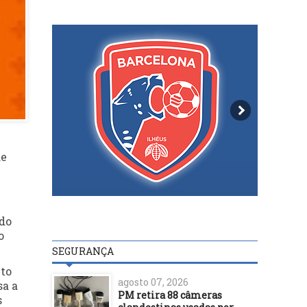
de
ndo
o
SEGURANÇA
xto
agosto 07, 2026
sa a
PM retira 88 câmeras
s