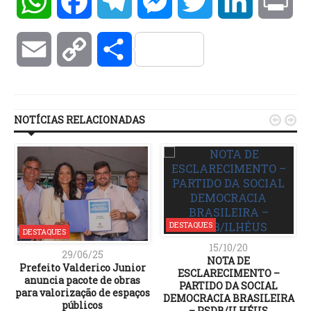
WhatsApp
Facebook
Telegram
Messenger
Twitter
LinkedIn
Pri
Email
Copy
Compartilhar
Link
NOTÍCIAS RELACIONADAS


DESTAQUES
DESTAQUES
15/10/20
29/06/25
NOTA DE
Prefeito Valderico Junior
ESCLARECIMENTO –
anuncia pacote de obras
PARTIDO DA SOCIAL
para valorização de espaços
DEMOCRACIA BRASILEIRA
públicos
– PSDB/ILHÉUS