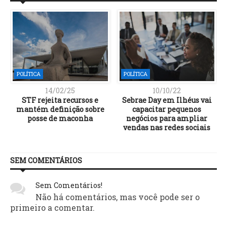
POLÍTICA
POLÍTICA
14/02/25
10/10/22
o
STF rejeita recursos e
Sebrae Day em Ilhéus vai
mantém definição sobre
capacitar pequenos
posse de maconha
negócios para ampliar
vendas nas redes sociais
SEM COMENTÁRIOS
Sem Comentários!
Não há comentários, mas você pode ser o
primeiro a comentar.