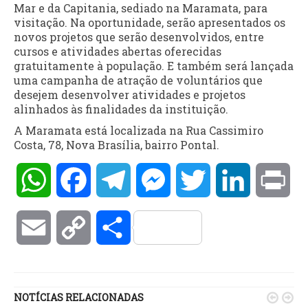
Mar e da Capitania, sediado na Maramata, para
visitação. Na oportunidade, serão apresentados os
novos projetos que serão desenvolvidos, entre
cursos e atividades abertas oferecidas
gratuitamente à população. E também será lançada
uma campanha de atração de voluntários que
desejem desenvolver atividades e projetos
alinhados às finalidades da instituição.
A Maramata está localizada na Rua Cassimiro
Costa, 78, Nova Brasília, bairro Pontal.
WhatsApp
Facebook
Telegram
Messenger
Twitter
LinkedIn
Pri
Email
Copy
Compartilhar
Link
NOTÍCIAS RELACIONADAS

