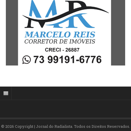
© 2026 Copyright | Jornal do Radialista. Todos os Direitos Reservados.