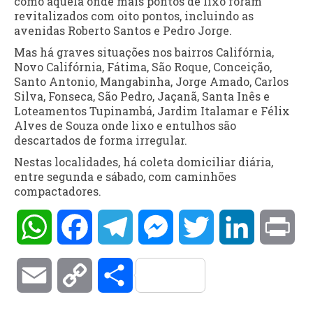
como aquela onde mais pontos de lixo foram
revitalizados com oito pontos, incluindo as
avenidas Roberto Santos e Pedro Jorge.
Mas há graves situações nos bairros Califórnia,
Novo Califórnia, Fátima, São Roque, Conceição,
Santo Antonio, Mangabinha, Jorge Amado, Carlos
Silva, Fonseca, São Pedro, Jaçanã, Santa Inês e
Loteamentos Tupinambá, Jardim Italamar e Félix
Alves de Souza onde lixo e entulhos são
descartados de forma irregular.
Nestas localidades, há coleta domiciliar diária,
entre segunda e sábado, com caminhões
compactadores.
WhatsApp
Facebook
Telegram
Messenger
Twitter
LinkedIn
Pri
Email
Copy
Compartilhar
Link