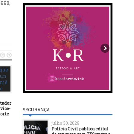
1990,


itador
INTERNACIONAL
INTERNACIONAL
vice-
SEGURANÇA
Norte
23/09/19
06/12/21
Messi e Rapinoe são os
Argentina detecta prim
julho 30, 2026
melhores do mundo da Fifa
caso da variante Ômic
Polícia Civil publica edital