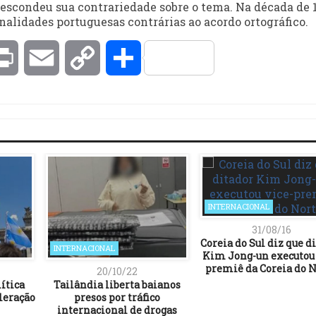
escondeu sua contrariedade sobre o tema. Na década de 
alidades portuguesas contrárias ao acordo ortográfico.
kedIn
Print
Email
Copy
Compartilhar
Link
INTERNACIONAL
31/08/16
Coreia do Sul diz que d
INTERNACIONAL
Kim Jong-un executou 
premiê da Coreia do 
20/10/22
ítica
Tailândia liberta baianos
leração
presos por tráfico
internacional de drogas