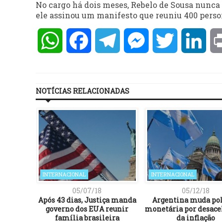
No cargo há dois meses, Rebelo de Sousa nunca 
ele assinou um manifesto que reuniu 400 person
WhatsApp
Facebook
Telegram
Messenger
Twitter
Lin
NOTÍCIAS RELACIONADAS
INTERNACIONAL
INTERNACIONAL
05/07/18
05/12/18
Após 43 dias, Justiça manda
Argentina muda pol
governo dos EUA reunir
monetária por desace
família brasileira
da inflação