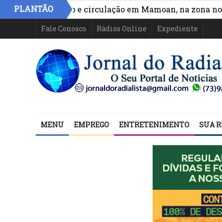
PLANTÃO
hora acesso e circulação em Mamoan, na zona norte de 
Fale Conosco
Rádios Online
Expediente
MENU
EMPREGO
ENTRETENIMENTO
SUA R