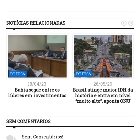
Link
NOTÍCIAS RELACIONADAS


POLÍTICA
POLÍTICA
18/04/23
26/05/26
Bahia segue entre os
Brasil atinge maior IDH da
líderes em investimentos
história e entra em nível
“muito alto”, aponta ONU
SEM COMENTÁRIOS
Sem Comentários!