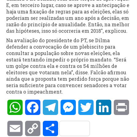
E, em terceiro lugar, caso se aprove a antecipação e
haja uma fixação de regras para as eleições, elas só
poderiam ser realizadas um ano após a decisão, em
razão do princípio de anualidade. Então, na melhor
das hipóteses, isso só ocorreria em 2018″, explicou.
Na avaliação do presidente do PT, se Dilma
defender a convocação de um plebiscito para
consultar a população sobre novas eleições, ela
estará tentando impedir o próprio mandato. “Será
um golpe contra ela e contra os 54 milhões de
eleitores que votaram nela”, disse. Falcão afirmou
ainda que a proposta tem perdido força porque não
seria suficiente para convencer senadores a votar
contra o impeachment.
WhatsApp
Facebook
Telegram
Messenger
Twitter
LinkedIn
Pri
Email
Copy
Compartilhar