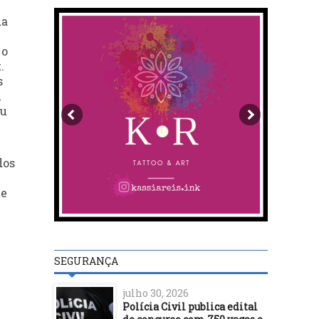
da
 o
.
s
,
ou
dos
te
SEGURANÇA
julho 30, 2026
Polícia Civil publica edital