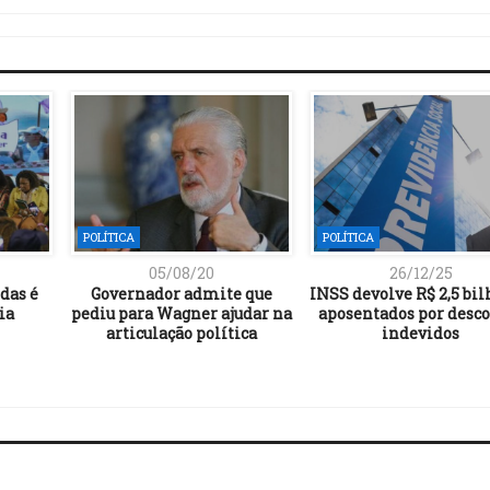
POLÍTICA
POLÍTICA
05/08/20
26/12/25
das é
Governador admite que
INSS devolve R$ 2,5 bil
ia
pediu para Wagner ajudar na
aposentados por desc
articulação política
indevidos