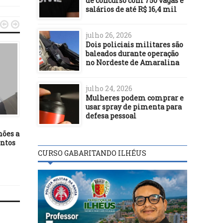
de concurso com 750 vagas e
salários de até R$ 16,4 mil


julho 26, 2026
Dois policiais militares são
baleados durante operação
no Nordeste de Amaralina
POLÍTICA
julho 24, 2026
17/06/15
Mulheres podem comprar e
Cobrança em
usar spray de pimenta para
POLÍTICA
estacionamentos do
defesa pessoal
shoppings de Salvador
26/02/22
hões a
Lewandowski envia à PGR
ontos
notícia-crime contra Flávio
Bolsonaro
CURSO GABARITANDO ILHÉUS