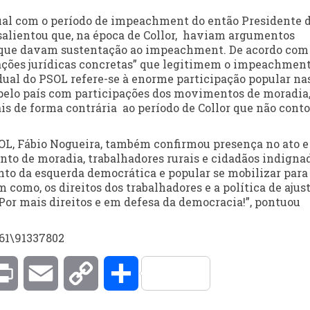
ual com o período de impeachment do então Presidente 
 salientou que, na época de Collor, haviam argumentos
o que davam sustentação ao impeachment. De acordo com
vações jurídicas concretas” que legitimem o impeachment
ual do PSOL refere-se à enorme participação popular na
 pelo país com participações dos movimentos de moradia
is de forma contrária ao período de Collor que não cont
SOL, Fábio Nogueira, também confirmou presença no ato e
nto de moradia, trabalhadores rurais e cidadãos indigna
nto da esquerda democrática e popular se mobilizar para
 como, os direitos dos trabalhadores e a política de ajus
 Por mais direitos e em defesa da democracia!”, pontuou
61\91337802
kedIn
Print
Email
Copy
Compartilhar
Link