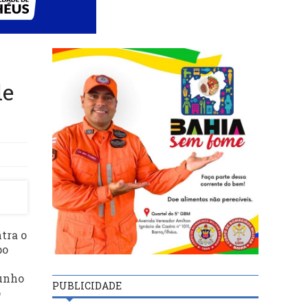
de
tra o
po
cunho
PUBLICIDADE
o