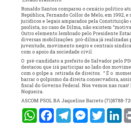
Ronaldo Santos comparou o cenário político at
República, Fernando Collor de Melo, em 1992, e
jurídicos e legais amparados pela Constituiçã
psolista, no caso de Dilma, não existem “moti
Outro elemento lembrado pelo Presidente Estad
diversas mobilizações pró-dilma já realizadas
juventude, movimento negro e centrais sindica
com o apoio da sociedade civil.
O pré-candidato a prefeito de Salvador pelo P
destacou
que irá participar ao lado dos movime
com o golpe a retirada de direitos. “ É o mome
barrar o golpismo da direita conservadora, assim
fiscal do Governo Federal. Nos vemos nas ruas!
Nogueira.
ASCOM PSOL BA Jaqueline Barreto (71)8788-72
WhatsApp
Facebook
Telegram
Messenger
Twitter
Lin