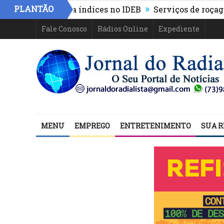
»
PLANTÃO
vança e eleva índices no IDEB
Serviços de roçagem e
Fale Conosco
Rádios Online
Expediente
MENU
EMPREGO
ENTRETENIMENTO
SUA R