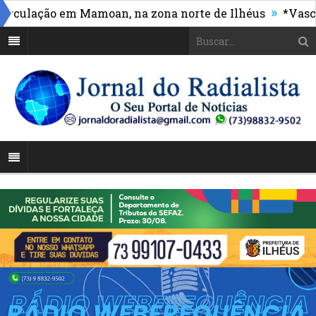
»
lação em Mamoan, na zona norte de Ilhéus
*Vasco mas