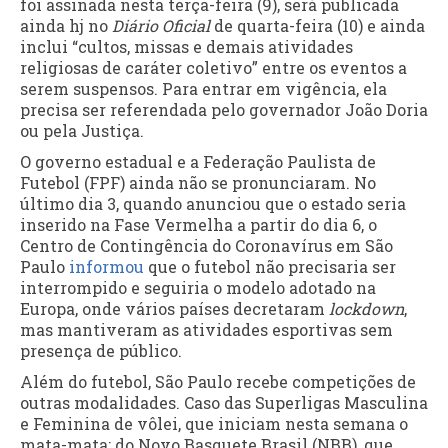
foi assinada nesta terça-feira (9), será publicada
ainda hj no
Diário Oficial
de quarta-feira (10) e ainda
inclui “cultos, missas e demais atividades
religiosas de caráter coletivo” entre os eventos a
serem suspensos. Para entrar em vigência, ela
precisa ser referendada pelo governador João Doria
ou pela Justiça.
O governo estadual e a Federação Paulista de
Futebol (FPF) ainda não se pronunciaram. No
último dia 3, quando anunciou que o estado seria
inserido na Fase Vermelha a partir do dia 6, o
Centro de Contingência do Coronavírus em São
Paulo
informou
que o futebol não precisaria ser
interrompido e seguiria o modelo adotado na
Europa, onde vários países decretaram
lockdown
,
mas mantiveram as atividades esportivas sem
presença de público.
Além do futebol, São Paulo recebe competições de
outras modalidades. Caso das Superligas Masculina
e Feminina de vôlei, que iniciam nesta semana o
mata-mata; do Novo Basquete Brasil (NBB), que