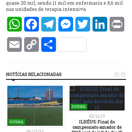
quase 20 mil, sendo 11 mil em enfermaria e 8,6 mil
nas unidades de terapia intensiva.
WhatsApp
Facebook
Telegram
Messenger
Twitter
LinkedIn
Pri
Email
Copy
Compartilhar
Link
NOTÍCIAS RELACIONADAS


FUTEBOL
02/11/17
ILHÉUS: Final do
FUTEBOL
campeonato amador de
06/12/22