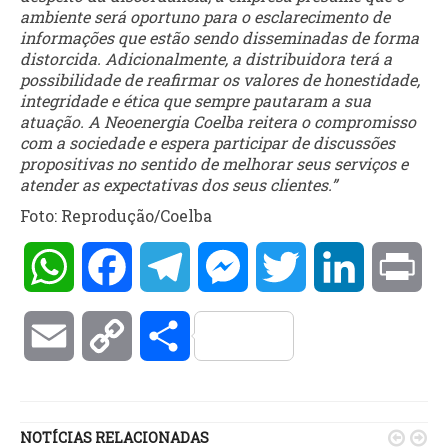
ambiente será oportuno para o esclarecimento de
informações que estão sendo disseminadas de forma
distorcida. Adicionalmente, a distribuidora terá a
possibilidade de reafirmar os valores de honestidade,
integridade e ética que sempre pautaram a sua
atuação. A Neoenergia Coelba reitera o compromisso
com a sociedade e espera participar de discussões
propositivas no sentido de melhorar seus serviços e
atender as expectativas dos seus clientes.”
Foto: Reprodução/Coelba
WhatsApp
Facebook
Telegram
Messenger
Twitter
LinkedIn
Pri
Email
Copy
Compartilhar
Link
NOTÍCIAS RELACIONADAS

