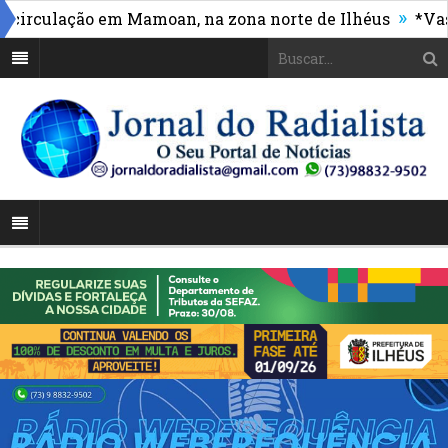
»
culação em Mamoan, na zona norte de Ilhéus
*Vasco m