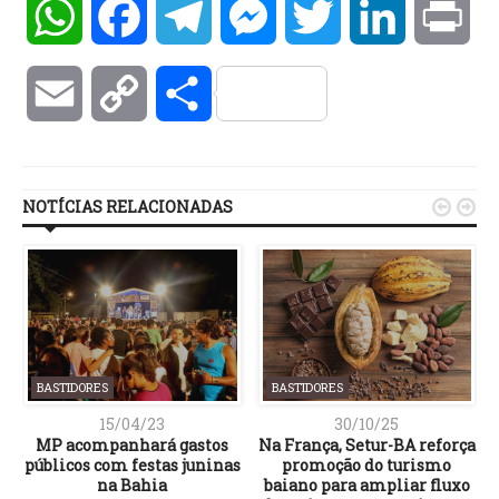
WhatsApp
Facebook
Telegram
Messenger
Twitter
LinkedIn
Pri
Email
Copy
Compartilhar
Link
NOTÍCIAS RELACIONADAS


BASTIDORES
BASTIDORES
15/04/23
30/10/25
MP acompanhará gastos
Na França, Setur-BA reforça
públicos com festas juninas
promoção do turismo
na Bahia
baiano para ampliar fluxo